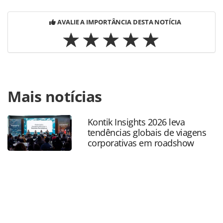
AVALIE A IMPORTÂNCIA DESTA NOTÍCIA
Para compartilhar esse conteúdo, por favor utilize o link
Mais notícias
https://www.panrotas.com.br/aviacao/novas-
rotas/2023/05/latam-comecara-operacoes-entre-lima-e-
aruba-em-dezembro_197003.html ou as ferramentas
Kontik Insights 2026 leva
oferecidas na página. Todo o conteúdo produzido pela
tendências globais de viagens
PANROTAS Editora é protegido pela legislação brasileira
corporativas em roadshow
sobre direito autoral. Não reproduza o conteúdo sem
autorização da PANROTAS Editora
(copyright@panrotas.com.br).