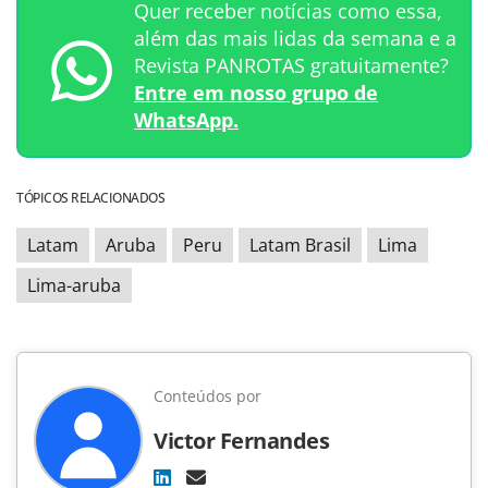
Quer receber notícias como essa,
além das mais lidas da semana e a
Revista PANROTAS gratuitamente?
Entre em nosso grupo de
WhatsApp.
TÓPICOS RELACIONADOS
Latam
Aruba
Peru
Latam Brasil
Lima
Lima-aruba
Conteúdos por
Victor Fernandes