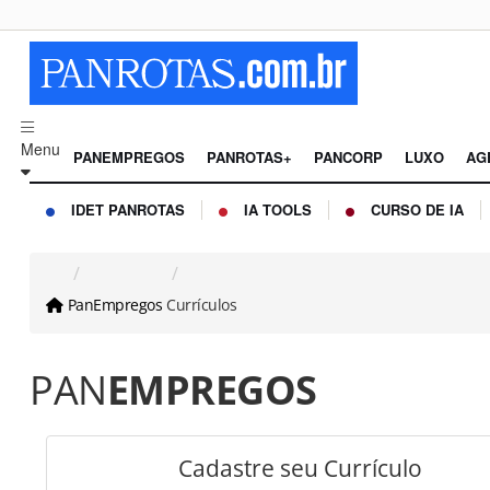
Menu
PANEMPREGOS
PANROTAS+
PANCORP
LUXO
AG
IDET PANROTAS
IA TOOLS
CURSO DE IA
PanEmpregos
Currículos
PAN
EMPREGOS
Cadastre seu Currículo