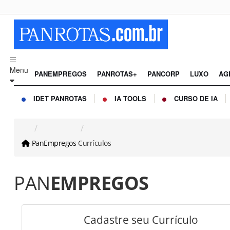
Menu
PANEMPREGOS
PANROTAS+
PANCORP
LUXO
AG
IDET PANROTAS
IA TOOLS
CURSO DE IA
PanEmpregos
Currículos
PAN
EMPREGOS
Cadastre seu Currículo