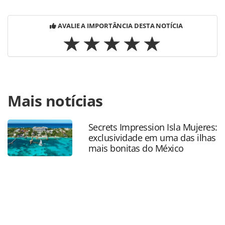
AVALIE A IMPORTÂNCIA DESTA NOTÍCIA
Para compartilhar esse conteúdo, por favor utilize o link
Mais notícias
https://www.panrotas.com.br/hotelaria/mercado/2020/08/
beach-all-inclusive-resort-renova-identidade-
visual_176162.html ou as ferramentas oferecidas na
Secrets Impression Isla Mujeres:
página. Todo o conteúdo produzido pela PANROTAS
exclusividade em uma das ilhas
Editora é protegido pela legislação brasileira sobre direito
mais bonitas do México
autoral. Não reproduza o conteúdo sem autorização da
PANROTAS Editora (copyright@panrotas.com.br).