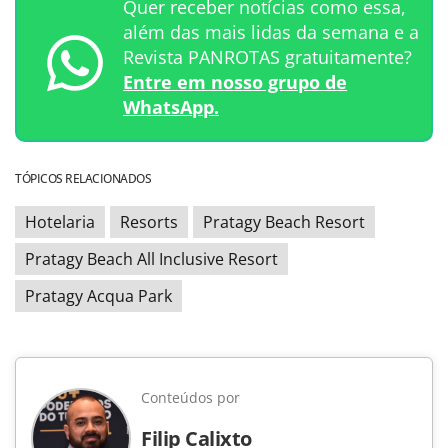
Quer receber notícias como essa,
além das mais lidas da semana e a
Revista PANROTAS gratuitamente?
Entre em nosso grupo de
WhatsApp.
TÓPICOS RELACIONADOS
Hotelaria
Resorts
Pratagy Beach Resort
Pratagy Beach All Inclusive Resort
Pratagy Acqua Park
Conteúdos por
Filip Calixto