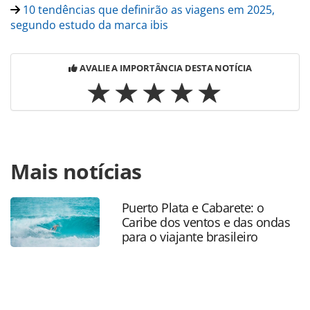
10 tendências que definirão as viagens em 2025,
segundo estudo da marca ibis
AVALIE A IMPORTÂNCIA DESTA NOTÍCIA
Para compartilhar esse conteúdo, por favor utilize o link
Mais notícias
https://www.panrotas.com.br/hotelaria/mercado/2025/01/a
amplia-presenca-em-itajai-sc-com-dois-novos-
ibis_213677.html ou as ferramentas oferecidas na página.
Puerto Plata e Cabarete: o
Todo o conteúdo produzido pela PANROTAS Editora é
Caribe dos ventos e das ondas
protegido pela legislação brasileira sobre direito autoral.
para o viajante brasileiro
Não reproduza o conteúdo sem autorização da PANROTAS
Editora (copyright@panrotas.com.br).