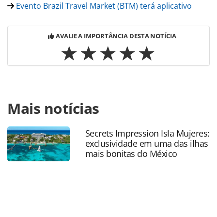
Evento Brazil Travel Market (BTM) terá aplicativo
AVALIE A IMPORTÂNCIA DESTA NOTÍCIA
Para compartilhar esse conteúdo, por favor utilize o link
Mais notícias
https://www.panrotas.com.br/mercado/feiras/2022/10/brazi
travel-market-tera-espaco-com-oportunidades-de-
emprego_192348.html ou as ferramentas oferecidas na
Secrets Impression Isla Mujeres:
página. Todo o conteúdo produzido pela PANROTAS
exclusividade em uma das ilhas
Editora é protegido pela legislação brasileira sobre direito
mais bonitas do México
autoral. Não reproduza o conteúdo sem autorização da
PANROTAS Editora (copyright@panrotas.com.br).