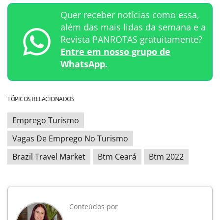
Quer receber notícias como essa,
além das mais lidas da semana e a
Revista PANROTAS gratuitamente?
Entre em nosso grupo de
WhatsApp.
TÓPICOS RELACIONADOS
Emprego Turismo
Vagas De Emprego No Turismo
Brazil Travel Market
Btm Ceará
Btm 2022
Conteúdos por