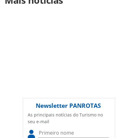
Mais notícias
turismo/aviacao/2014/01/valor-maximo-de-bilhetes-da-
azul-na-copa-sera-r-999_95931.html ou as ferramentas
oferecidas na página. Todo o conteúdo produzido pela
PANROTAS Editora é protegido pela legislação brasileira
sobre direito autoral. Não reproduza o conteúdo sem
autorização da PANROTAS Editora
(copyright@panrotas.com.br).
Newsletter
PANROTAS
As principais notícias do Turismo no
seu e-mail