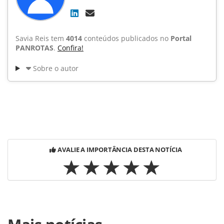
Savia Reis tem
4014
conteúdos publicados no
Portal
PANROTAS
.
Confira!
Sobre o autor
AVALIE A IMPORTÂNCIA DESTA NOTÍCIA
Para compartilhar esse conteúdo, por favor utilize o link
https://www.panrotas.com.br/noticia-