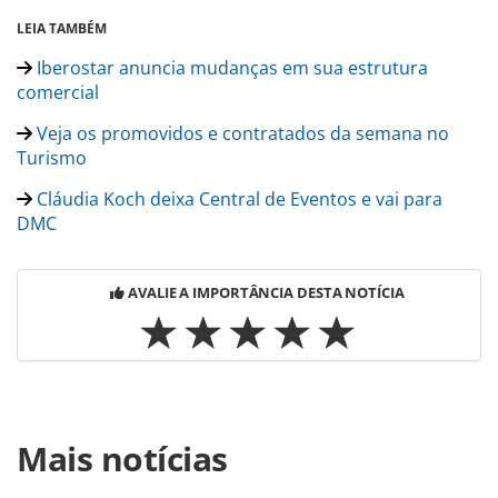
LEIA TAMBÉM
Iberostar anuncia mudanças em sua estrutura
comercial
Veja os promovidos e contratados da semana no
Turismo
Cláudia Koch deixa Central de Eventos e vai para
DMC
AVALIE A IMPORTÂNCIA DESTA NOTÍCIA
Para compartilhar esse conteúdo, por favor utilize o link
Mais notícias
https://www.panrotas.com.br/noticia-
turismo/empregos/2017/10/agaxtur-trend-cvc-e-muitas-