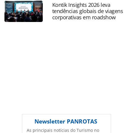
outras-contratam-veja-vagas_150339.html ou as
Kontik Insights 2026 leva
ferramentas oferecidas na página. Todo o conteúdo
tendências globais de viagens
produzido pela PANROTAS Editora é protegido pela
corporativas em roadshow
legislação brasileira sobre direito autoral. Não reproduza o
conteúdo sem autorização da PANROTAS Editora
(copyright@panrotas.com.br).
Newsletter
PANROTAS
As principais notícias do Turismo no