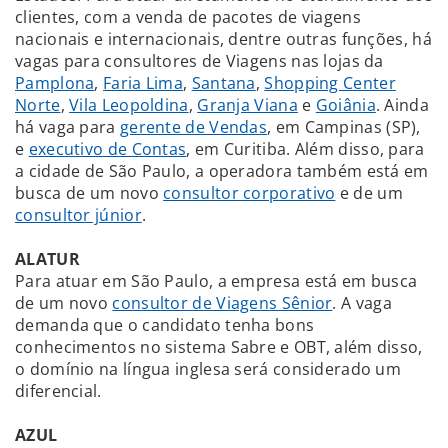
clientes, com a venda de pacotes de viagens
nacionais e internacionais, dentre outras funções, há
vagas para consultores de Viagens nas lojas da
Pamplona
,
Faria Lima
,
Santana
,
Shopping Center
Norte
,
Vila Leopoldina
,
Granja Viana
e
Goiânia
. Ainda
há vaga para
gerente de Vendas
, em Campinas (SP),
e
executivo de Contas
, em Curitiba. Além disso, para
a cidade de São Paulo, a operadora também está em
busca de um novo
consultor corporativo
e de um
consultor júnior
.
ALATUR
Para atuar em São Paulo, a empresa está em busca
de um novo
consultor de Viagens Sênior
. A vaga
demanda que o candidato tenha bons
conhecimentos no sistema Sabre e OBT, além disso,
o domínio na língua inglesa será considerado um
diferencial.
AZUL