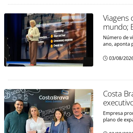
Viagens 
mundo; B
Número de vi
ano, aponta 
03/08/202
Costa Bra
executiv
Empresa prom
plano de exp