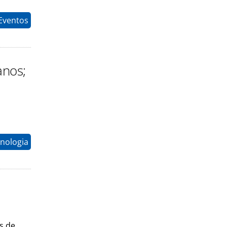
Eventos
anos;
nologia
s de