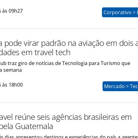
6 às 09h27
Corporativo > 
a pode virar padrão na aviação em dois 
idades em travel tech
ub traz giro de notícias de Tecnologia para Turismo que
a semana
6 às 18h00
Mercado > Tec
vel reúne seis agências brasileiras em
pela Guatemala
s dias apresentou destinos e experiências do país a agente