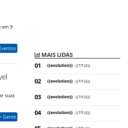
e em 9
Eventos
MAIS LIDAS
{{evolution}}
{{TITLE}}
vel
{{evolution}}
{{TITLE}}
ar suas
{{evolution}}
{{TITLE}}
{{evolution}}
{{TITLE}}
> Gente