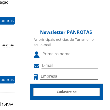
zação
radoras
Newsletter
PANROTAS
As principais notícias do Turismo no
 este
seu e-mail
radoras
Cadastre-se
travel