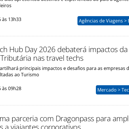
leiros
6 às 13h33
Agências de Viagens >
ech Hub Day 2026 debaterá impactos da
ributária nas travel techs
rtilhará principais impactos e desafios para as empresas 
oltadas ao Turismo
6 às 09h28
Mercado > Tec
irma parceria com Dragonpass para ampl
s a viajantes corporativos