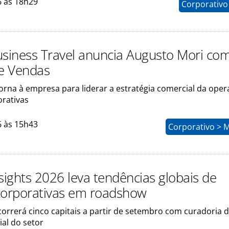
6 às 18h29
Corporativo
usiness Travel anuncia Augusto Mori co
de Vendas
orna à empresa para liderar a estratégia comercial da ope
orativas
6 às 15h43
Corporativo > 
sights 2026 leva tendências globais de
corporativas em roadshow
rcorrerá cinco capitais a partir de setembro com curadoria 
al do setor