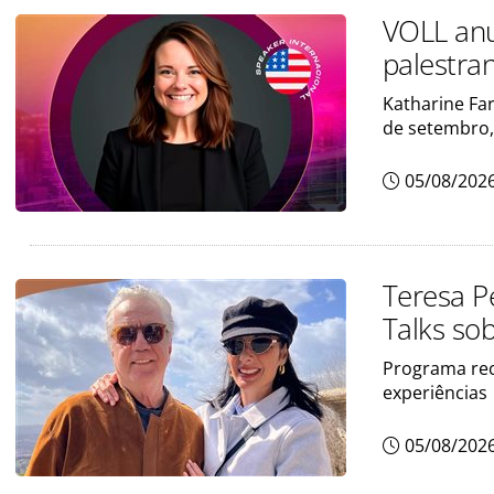
VOLL anu
palestra
Katharine Far
de setembro,
05/08/202
Teresa P
Talks so
Programa rec
experiências
05/08/202