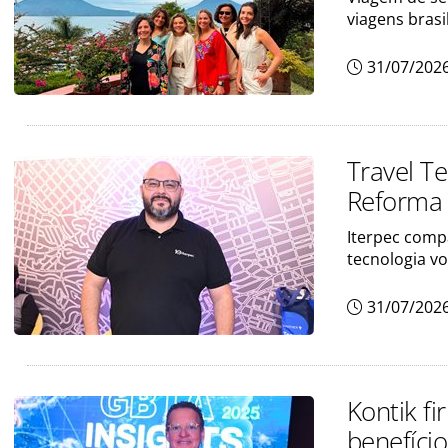
viagens brasi
31/07/202
Travel T
Reforma T
Iterpec compa
tecnologia v
31/07/202
Kontik f
benefício