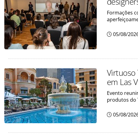
designer
Formações co
aperfeiçoam
05/08/202
Virtuoso
em Las 
Evento reunir
produtos do 
05/08/202