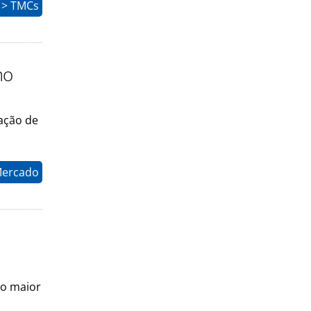
 > TMCs
mo
ração de
Mercado
do maior