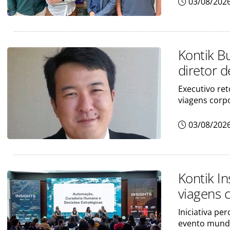
03/08/202
Kontik B
diretor 
Executivo ret
viagens corp
03/08/202
Kontik In
viagens 
Iniciativa pe
evento mundi