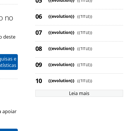
{{evolution}}
{{TITLE}}
o no
{{evolution}}
{{TITLE}}
{{evolution}}
{{TITLE}}
o deste
{{evolution}}
{{TITLE}}
quisas e
{{evolution}}
tísticas
{{TITLE}}
{{evolution}}
{{TITLE}}
Leia mais
 apoiar