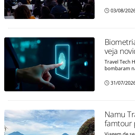
03/08/202
Biometri
veja nov
Travel Tech H
bombaram n
31/07/202
Namu Tra
famtour 
Viagem de sei