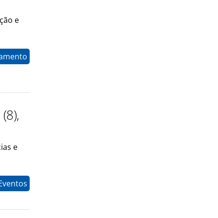
ção e
namento
(8),
ias e
 Eventos