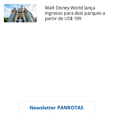
accor-a-comprar-marcas_128062.html ou as ferramentas
Walt Disney World lança
oferecidas na página. Todo o conteúdo produzido pela
ingresso para dois parques a
PANROTAS Editora é protegido pela legislação brasileira
partir de US$ 199
sobre direito autoral. Não reproduza o conteúdo sem
autorização da PANROTAS Editora
(copyright@panrotas.com.br).
Newsletter
PANROTAS