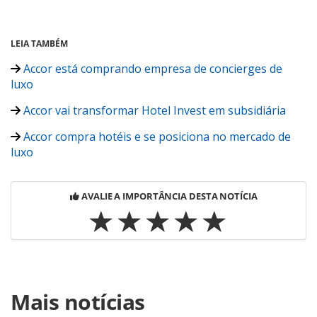
LEIA TAMBÉM
Accor está comprando empresa de concierges de
luxo
Accor vai transformar Hotel Invest em subsidiária
Accor compra hotéis e se posiciona no mercado de
luxo
AVALIE A IMPORTÂNCIA DESTA NOTÍCIA
Para compartilhar esse conteúdo, por favor utilize o link
Mais notícias
https://www.panrotas.com.br/viagens-
corporativas/hotelaria/2016/08/disruptura-e-design-levam-