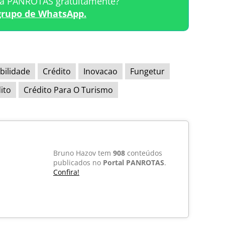
ta PANROTAS gratuitamente?
grupo de WhatsApp.
bilidade
Crédito
Inovacao
Fungetur
ito
Crédito Para O Turismo
Bruno Hazov tem
908
conteúdos
publicados no
Portal PANROTAS
.
Confira!