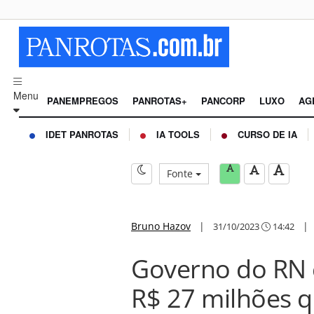
Menu
PANEMPREGOS
PANROTAS+
PANCORP
LUXO
AG
IDET PANROTAS
IA TOOLS
CURSO DE IA
Fonte
Bruno Hazov
|
31/10/2023
14:42
Governo do RN c
R$ 27 milhões q