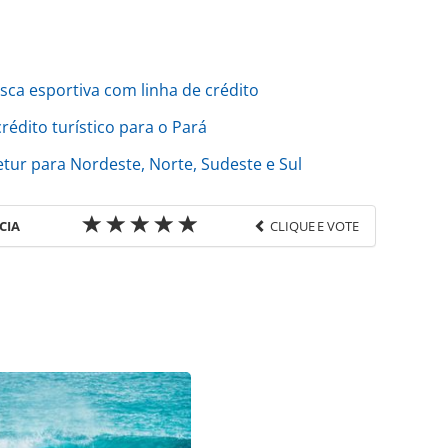
ca esportiva com linha de crédito
édito turístico para o Pará
tur para Nordeste, Norte, Sudeste e Sul
CIA
CLIQUE E VOTE
favor utilize o link
sil/credito/2023/10/governo-do-rn-cria-linha-de-
turismo_200848.html ou as ferramentas oferecidas
do pela PANROTAS Editora é protegido pela
 autoral. Não reproduza o conteúdo sem autorização
nrotas.com.br).