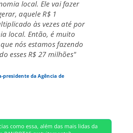
omia local. Ele vai fazer
gerar, aquele R$ 1
ltiplicado às vezes até por
a local. Então, é muito
o que nós estamos fazendo
ndo esses R$ 27 milhões"
a-presidente da Agência de
cias como essa, além das mais lidas da