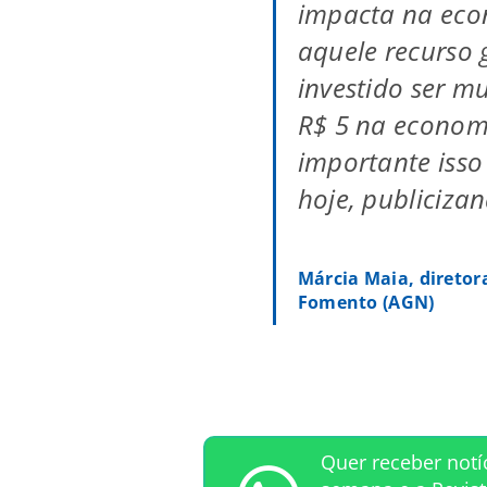
impacta na econ
aquele recurso 
investido ser mu
R$ 5 na economi
importante iss
hoje, publiciza
Márcia Maia, diretor
Fomento (AGN)
Quer receber notí