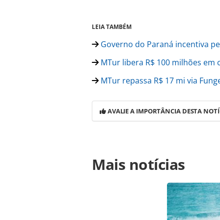
LEIA TAMBÉM
Governo do Paraná incentiva pes
MTur libera R$ 100 milhões em cr
MTur repassa R$ 17 mi via Funge
AVALIE A IMPORTÂNCIA DESTA NOTÍ
Para compartilhar esse conteúdo, por 
Mais notícias
https://www.panrotas.com.br/100xbra
credito-de-r-27-milhoes-que-inclui-
na página. Todo o conteúdo produzi
legislação brasileira sobre direito
da PANROTAS Editora (copyright@pa