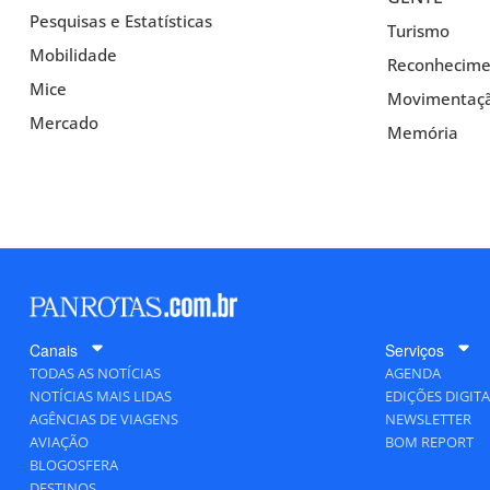
Pesquisas e Estatísticas
Turismo
Mobilidade
Reconhecime
Mice
Movimentaç
Mercado
Memória
Canais
Serviços
TODAS AS NOTÍCIAS
AGENDA
NOTÍCIAS MAIS LIDAS
EDIÇÕES DIGITA
AGÊNCIAS DE VIAGENS
NEWSLETTER
AVIAÇÃO
BOM REPORT
BLOGOSFERA
DESTINOS