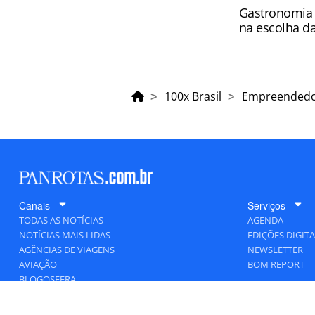
Gastronomia 
na escolha 
100x Brasil
Empreended
Canais
Serviços
TODAS AS NOTÍCIAS
AGENDA
NOTÍCIAS MAIS LIDAS
EDIÇÕES DIGITA
AGÊNCIAS DE VIAGENS
NEWSLETTER
AVIAÇÃO
BOM REPORT
BLOGOSFERA
DESTINOS
GENTE