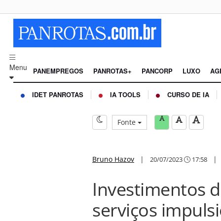
Menu
PANEMPREGOS
PANROTAS+
PANCORP
LUXO
AG
IDET PANROTAS
IA TOOLS
CURSO DE IA
Fonte
Bruno Hazov
|
20/07/2023
17:58
Investimentos d
serviços impul