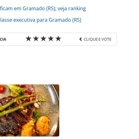
 ficam em Gramado (RS); veja ranking
lasse executiva para Gramado (RS)
CIA
CLIQUE E VOTE
favor utilize o link
rasil/empreendedorismo/2023/07/investimentos-
ulsiona-turismo-em-gramado_198264.html ou as
Todo o conteúdo produzido pela PANROTAS Editora
ra sobre direito autoral. Não reproduza o conteúdo
ra (copyright@panrotas.com.br).