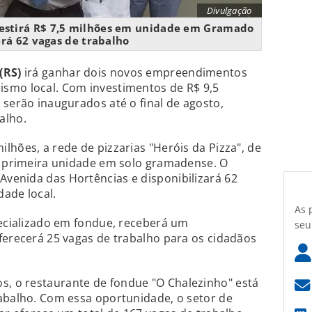
Divulgação
vestirá R$ 7,5 milhões em unidade em Gramado
erá 62 vagas de trabalho
(RS)
irá ganhar dois novos empreendimentos
smo local. Com investimentos de R$ 9,5
 serão inaugurados até o final de agosto,
alho.
lhões, a rede de pizzarias "Heróis da Pizza", de
ua primeira unidade em solo gramadense. O
venida das Hortências e disponibilizará 62
ade local.
As 
pecializado em fondue, receberá um
seu
ferecerá 25 vagas de trabalho para os cidadãos
, o restaurante de fondue "O Chalezinho" está
abalho. Com essa oportunidade, o setor de