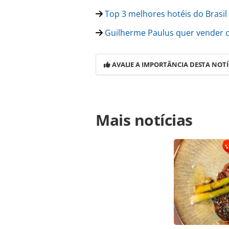
Top 3 melhores hotéis do Brasil
Guilherme Paulus quer vender c
AVALIE A IMPORTÂNCIA DESTA NOTÍ
Para compartilhar esse conteúdo, por 
Mais notícias
https://www.panrotas.com.br/100xb
de-r-9-mi-no-setor-de-servicos-imp
ferramentas oferecidas na página. 
é protegido pela legislação brasilei
sem autorização da PANROTAS Edito