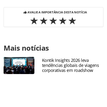
AVALIE A IMPORTÂNCIA DESTA NOTÍCIA
Para compartilhar esse conteúdo, por favor utilize o link
Mais notícias
https://www.panrotas.com.br/100xbrasil/eventos/2023/08/a
debate-fundos-de-investimentos-imobiliarios-e-o-mercado-
de-cris_198586.html ou as ferramentas oferecidas na
Kontik Insights 2026 leva
página. Todo o conteúdo produzido pela PANROTAS
tendências globais de viagens
Editora é protegido pela legislação brasileira sobre direito
corporativas em roadshow
autoral. Não reproduza o conteúdo sem autorização da
PANROTAS Editora (copyright@panrotas.com.br).