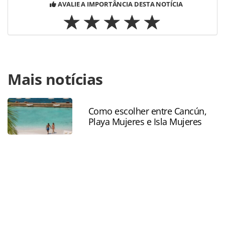
AVALIE A IMPORTÂNCIA DESTA NOTÍCIA
Para compartilhar esse conteúdo, por favor utilize o link
Mais notícias
https://www.panrotas.com.br/100xbrasil/financiamentos/20
e-fungetur-liberam-mais-r-100-milhoes-para-cooperativa-
cresol_197362.html ou as ferramentas oferecidas na
página. Todo o conteúdo produzido pela PANROTAS
Como escolher entre Cancún,
Playa Mujeres e Isla Mujeres
Editora é protegido pela legislação brasileira sobre direito
autoral. Não reproduza o conteúdo sem autorização da
PANROTAS Editora (copyright@panrotas.com.br).