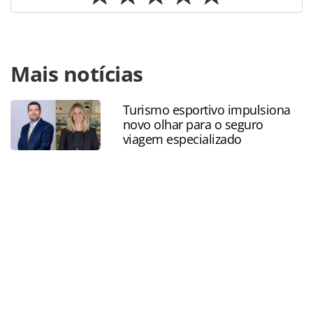
Para compartilhar esse conteúdo, por favor utilize o link
Mais notícias
https://www.panrotas.com.br/100xbrasil/investimentos/20
e-prime-empreendimentos-tem-projetos-hoteleiros-para-
suzano-sp_197857.html ou as ferramentas oferecidas na
Turismo esportivo impulsiona
página. Todo o conteúdo produzido pela PANROTAS
novo olhar para o seguro
Editora é protegido pela legislação brasileira sobre direito
viagem especializado
autoral. Não reproduza o conteúdo sem autorização da
PANROTAS Editora (copyright@panrotas.com.br).