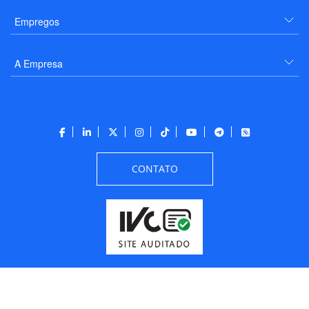
Empregos
A Empresa
CONTATO
Todos os direitos reservados a PANROTAS Editora - Ver.
Thursday, August 6, 2026
10:26:22 AM -03:00:00 - Builder 2026.6.2.1
/ Layout
205df0c0b694a693290208d10d1a485b