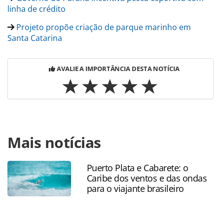
linha de crédito
Projeto propõe criação de parque marinho em
Santa Catarina
AVALIE A IMPORTÂNCIA DESTA NOTÍCIA
Para compartilhar esse conteúdo, por favor utilize o link
Mais notícias
https://www.panrotas.com.br/100xbrasil/investimentos/202
anuncia-investimento-de-r-12-milhao-na-temporada-de-
pesca-esportiva_203231.html ou as ferramentas oferecidas
Puerto Plata e Cabarete: o
na página. Todo o conteúdo produzido pela PANROTAS
Caribe dos ventos e das ondas
Editora é protegido pela legislação brasileira sobre direito
para o viajante brasileiro
autoral. Não reproduza o conteúdo sem autorização da
PANROTAS Editora (copyright@panrotas.com.br).