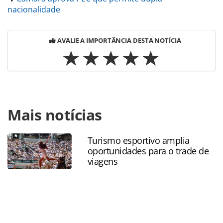
nacionalidade
AVALIE A IMPORTÂNCIA DESTA NOTÍCIA
Para compartilhar esse conteúdo, por favor utilize o link
Mais notícias
https://www.panrotas.com.br/100xbrasil/politica/2023/11/p
cria-politica-nacional-para-incentivar-turismo-
rural_201270.html ou as ferramentas oferecidas na página.
Turismo esportivo amplia
Todo o conteúdo produzido pela PANROTAS Editora é
oportunidades para o trade de
protegido pela legislação brasileira sobre direito autoral.
viagens
Não reproduza o conteúdo sem autorização da PANROTAS
Editora (copyright@panrotas.com.br).