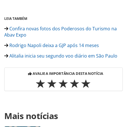
LEIA TAMBÉM
Confira novas fotos dos Poderosos do Turismo na
Abav Expo
Rodrigo Napoli deixa a GJP após 14 meses
Alitalia inicia seu segundo voo diário em São Paulo
AVALIE A IMPORTÂNCIA DESTA NOTÍCIA
Para compartilhar esse conteúdo, por favor utilize o link
Mais notícias
https://www.panrotas.com.br/abav-expo-
2019/mercado/2019/09/gol-azul-e-latam-os-maiores-
desafios-das-aereas-em-2019_167924.html ou as