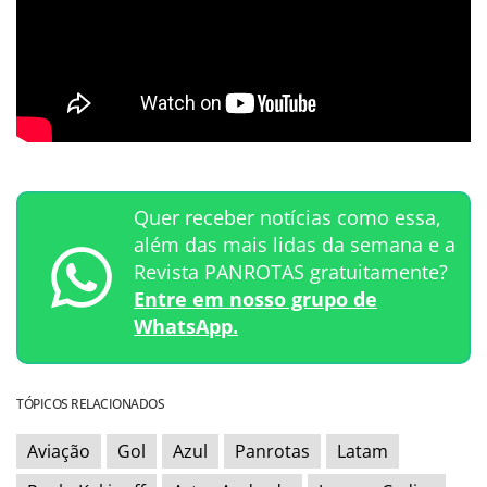
Quer receber notícias como essa,
além das mais lidas da semana e a
Revista PANROTAS gratuitamente?
Entre em nosso grupo de
WhatsApp.
TÓPICOS RELACIONADOS
Aviação
Gol
Azul
Panrotas
Latam