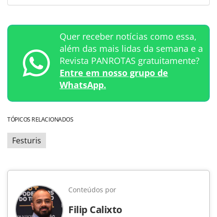
Quer receber notícias como essa,
além das mais lidas da semana e a
Revista PANROTAS gratuitamente?
Entre em nosso grupo de
WhatsApp.
TÓPICOS RELACIONADOS
Festuris
Conteúdos por
Filip Calixto