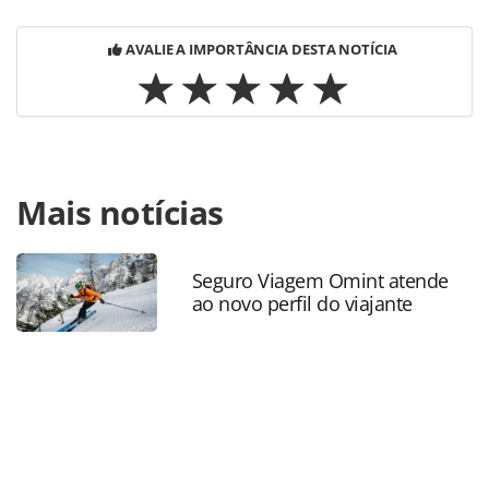
AVALIE A IMPORTÂNCIA DESTA NOTÍCIA
Para compartilhar esse conteúdo, por favor utilize o link
Mais notícias
https://www.panrotas.com.br/agencias-de-
viagens/eventos/2022/11/confira-mais-fotos-do-festuris-
2022-nesta-sexta-feira_192940.html ou as ferramentas
oferecidas na página. Todo o conteúdo produzido pela
Seguro Viagem Omint atende
ao novo perfil do viajante
PANROTAS Editora é protegido pela legislação brasileira
sobre direito autoral. Não reproduza o conteúdo sem
autorização da PANROTAS Editora
(copyright@panrotas.com.br).