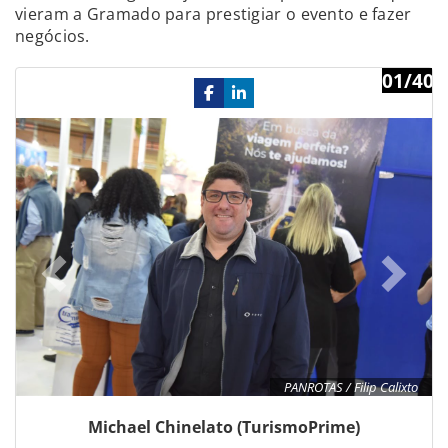
vieram a Gramado para prestigiar o evento e fazer
negócios.
01/40
Previous
Ne
PANROTAS / Filip Calixto
Michael Chinelato (TurismoPrime)