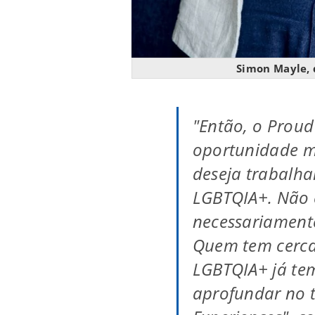
Simon Mayle, 
"Então, o Proud
oportunidade m
deseja trabalha
LGBTQIA+. Não 
necessariament
Quem tem cerca
LGBTQIA+ já te
aprofundar no 