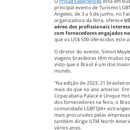
O
Proud Experiences
está em busc
principal evento de Turismo LG
Angeles, de 3 a 5 de junho, no Fa
organizadora da feira, oferece
US
aéreo dos profissionais interess
com fornecedores engajados n
que os US$ 500 oferecidos este a
O diretor do evento, Simon Mayle
viagens brasileiras têm muitas o
visto que o Brasil é um dos mai
mundo.
"Na edição de 2023, 21 brasileir
mais do que no ano anterior. En
Copacabana Palace e Unique Hot
dos fornecedores na feira, o Bra
comunidade LGBTQIA+ estrangeira
mais procurados pelas empresas,
também dirige ILTM North Americ
vários anos.