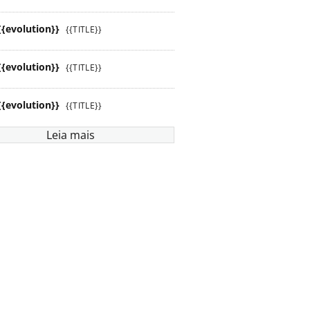
{{evolution}}
{{TITLE}}
{{evolution}}
{{TITLE}}
{{evolution}}
{{TITLE}}
Leia mais