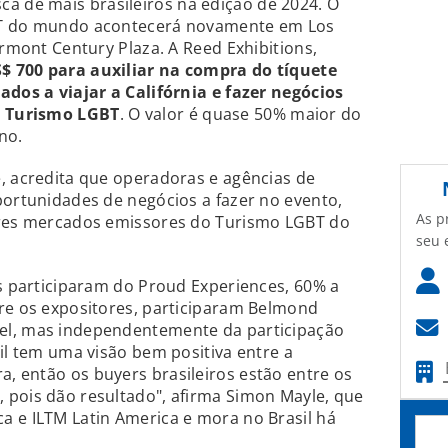
a de mais brasileiros na edição de 2024. O
BT do mundo acontecerá novamente em Los
irmont Century Plaza. A Reed Exhibitions,
$ 700 para auxiliar na compra do tíquete
ados a viajar a Califórnia e fazer negócios
o Turismo LGBT
. O valor é quase 50% maior do
no.
, acredita que operadoras e agências de
portunidades de negócios a fazer no evento,
As p
ores mercados emissores do Turismo LGBT do
seu 
os participaram do Proud Experiences, 60% a
tre os expositores, participaram Belmond
el, mas independentemente da participação
sil tem uma visão bem positiva entre a
, então os buyers brasileiros estão entre os
 pois dão resultado", afirma Simon Mayle, que
a e ILTM Latin America e mora no Brasil há