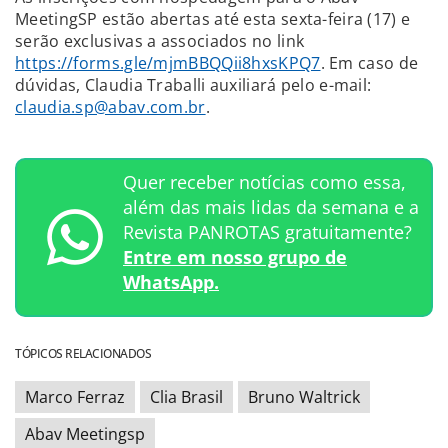
MeetingSP estão abertas até esta sexta-feira (17) e
serão exclusivas a associados no link
https://forms.gle/mjmBBQQii8hxsKPQ7
. Em caso de
dúvidas, Claudia Traballi auxiliará pelo e-mail:
claudia.sp@abav.com.br
.
Quer receber notícias como essa,
além das mais lidas da semana e a
Revista PANROTAS gratuitamente?
Entre em nosso grupo de
WhatsApp.
TÓPICOS RELACIONADOS
Marco Ferraz
Clia Brasil
Bruno Waltrick
Abav Meetingsp