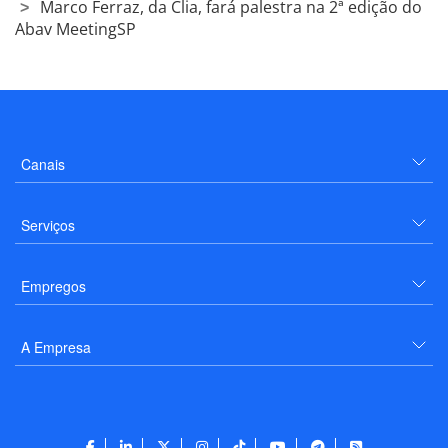
Marco Ferraz, da Clia, fará palestra na 2ª edição do
Abav MeetingSP
Canais
Serviços
Empregos
A Empresa