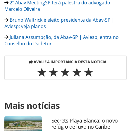
2º Abav MeetingSP terá palestra do advogado
Marcelo Oliveira
Bruno Waltrick é eleito presidente da Abav-SP |
Aviesp; veja planos
Juliana Assumpção, da Abav-SP | Aviesp, entra no
Conselho do Dadetur
AVALIE A IMPORTÂNCIA DESTA NOTÍCIA
Para compartilhar esse conteúdo, por favor utilize o link
Mais notícias
https://www.panrotas.com.br/agencias-de-
viagens/eventos/2023/11/marco-ferraz-da-clia-fara-
palestra-na-2-ordf-edicao-do-abav-meetingsp_201239.html
Secrets Playa Blanca: o novo
ou as ferramentas oferecidas na página. Todo o conteúdo
refúgio de luxo no Caribe
produzido pela PANROTAS Editora é protegido pela