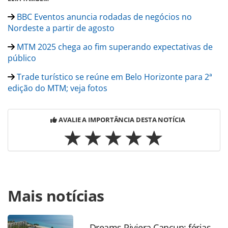
BBC Eventos anuncia rodadas de negócios no
Nordeste a partir de agosto
MTM 2025 chega ao fim superando expectativas de
público
Trade turístico se reúne em Belo Horizonte para 2ª
edição do MTM; veja fotos
AVALIE A IMPORTÂNCIA DESTA NOTÍCIA
Para compartilhar esse conteúdo, por favor utilize o link
Mais notícias
https://www.panrotas.com.br/agencias-de-
viagens/eventos/2025/08/bbc-connections-maceio-
contara-com-10-marcas-e-destinos-brasileiros-
confira_220549.html ou as ferramentas oferecidas na
Dreams Riviera Cancun: férias