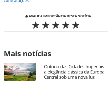
contratações
AVALIE A IMPORTÂNCIA DESTA NOTÍCIA
Para compartilhar esse conteúdo, por favor utilize o link
Mais notícias
https://www.panrotas.com.br/agencias-de-
viagens/vendas/2022/07/integracao-trade-e-orinter-
lancam-campanha-de-vendas_190693.html ou as
Outono das Cidades Imperiais:
ferramentas oferecidas na página. Todo o conteúdo
a elegância clássica da Europa
produzido pela PANROTAS Editora é protegido pela
Central sob uma nova luz
legislação brasileira sobre direito autoral. Não reproduza o
conteúdo sem autorização da PANROTAS Editora
(copyright@panrotas.com.br).