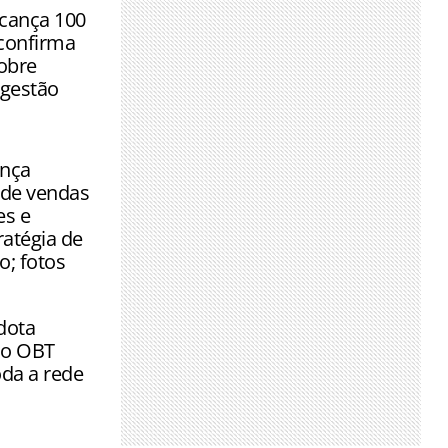
 formação e
cança 100
 confirma
sobre
 gestão
ança
de vendas
es e
ratégia de
o; fotos
dota
mo OBT
toda a rede