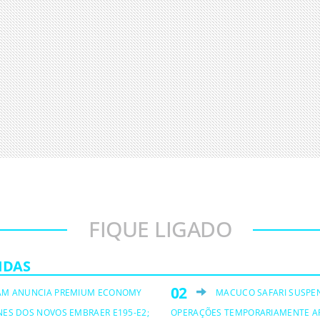
FIQUE LIGADO
IDAS
AM ANUNCIA PREMIUM ECONOMY
MACUCO SAFARI SUSPE
NES DOS NOVOS EMBRAER E195-E2;
OPERAÇÕES TEMPORARIAMENTE A