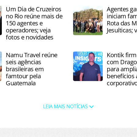
Um Dia de Cruzeiros
Agentes g
no Rio reúne mais de
iniciam fa
150 agentes e
Rota das M
operadores; veja
Jesuíticas; 
fotos e novidades
Namu Travel reúne
Kontik firm
seis agências
com Drago
brasileiras em
para ampli
famtour pela
benefícios 
Guatemala
corporativ
LEIA MAIS NOTÍCIAS