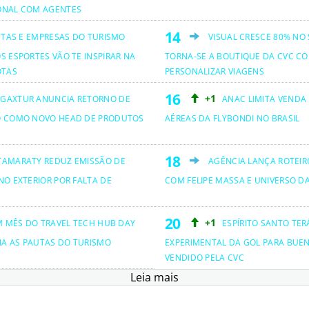
ONAL COM AGENTES
ETAS E EMPRESAS DO TURISMO
VISUAL CRESCE 80% NO
S ESPORTES VÃO TE INSPIRAR NA
TORNA-SE A BOUTIQUE DA CVC CO
OTAS
PERSONALIZAR VIAGENS
+1
GAXTUR ANUNCIA RETORNO DE
ANAC LIMITA VENDA
O COMO NOVO HEAD DE PRODUTOS
AÉREAS DA FLYBONDI NO BRASIL
TAMARATY REDUZ EMISSÃO DE
AGÊNCIA LANÇA ROTEIRO
NO EXTERIOR POR FALTA DE
COM FELIPE MASSA E UNIVERSO D
+1
M MÊS DO TRAVEL TECH HUB DAY
ESPÍRITO SANTO TER
NA AS PAUTAS DO TURISMO
EXPERIMENTAL DA GOL PARA BUEN
VENDIDO PELA CVC
Leia mais