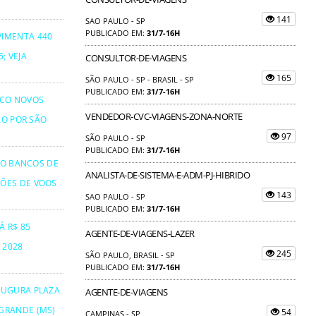
141
SAO PAULO - SP
PUBLICADO EM:
31/7-16H
VIMENTA 440
; VEJA
CONSULTOR-DE-VIAGENS
165
SÃO PAULO - SP - BRASIL - SP
PUBLICADO EM:
31/7-16H
NCO NOVOS
VENDEDOR-CVC-VIAGENS-ZONA-NORTE
ÃO POR SÃO
97
SÃO PAULO - SP
PUBLICADO EM:
31/7-16H
TO BANCOS DE
ANALISTA-DE-SISTEMA-E-ADM-PJ-HIBRIDO
ÕES DE VOOS
143
SAO PAULO - SP
PUBLICADO EM:
31/7-16H
Á R$ 85
AGENTE-DE-VIAGENS-LAZER
 2028
245
SÃO PAULO, BRASIL - SP
PUBLICADO EM:
31/7-16H
AUGURA PLAZA
AGENTE-DE-VIAGENS
GRANDE (MS)
54
CAMPINAS - SP