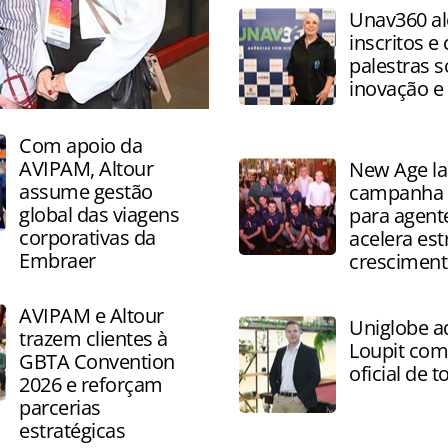
agosto e incluem cursos de
Unav360 al
aperfeiçoamento
inscritos e
palestras 
inovação e
Com apoio da
AVIPAM, Altour
New Age l
assume gestão
campanha 
global das viagens
para agent
corporativas da
acelera est
Embraer
cresciment
AVIPAM e Altour
Uniglobe a
trazem clientes à
Loupit co
GBTA Convention
oficial de 
2026 e reforçam
parcerias
estratégicas