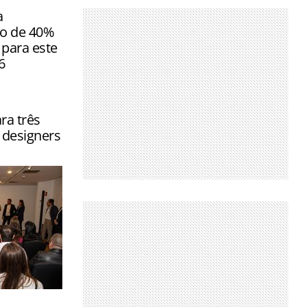
a
o de 40%
para este
6
ra três
l designers
10 e 14 de