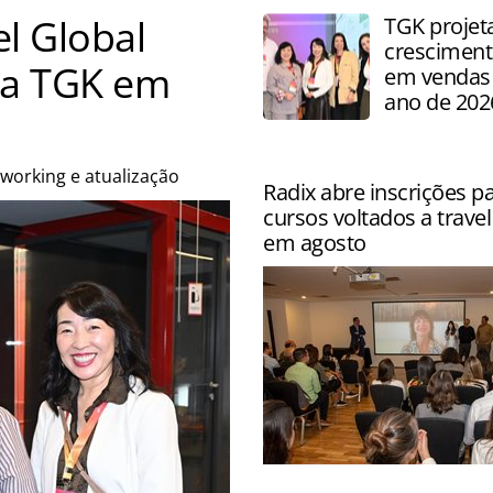
el Global
TGK projet
cresciment
ela TGK em
em vendas 
ano de 202
working e atualização
Radix abre inscrições pa
cursos voltados a trave
em agosto
Formações começam entre 