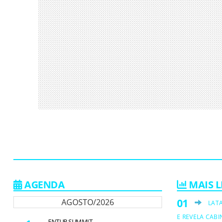
AGENDA
MAIS L
AGOSTO/2026
LAT
E REVELA CABI
ENTUR SUMMIT