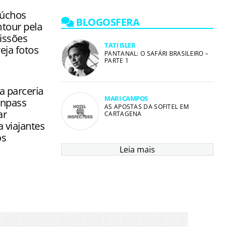
aúchos
BLOGOSFERA
mtour pela
issões
TATI ISLER
veja fotos
PANTANAL: O SAFÁRI BRASILEIRO –
PARTE 1
a parceria
MARI CAMPOS
npass
AS APOSTAS DA SOFITEL EM
ar
CARTAGENA
a viajantes
os
Leia mais