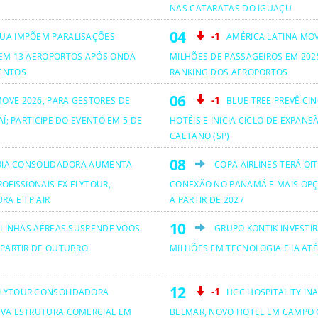
NAS CATARATAS DO IGUAÇU
-1
UA IMPÕEM PARALISAÇÕES
AMÉRICA LATINA MO
EM 13 AEROPORTOS APÓS ONDA
MILHÕES DE PASSAGEIROS EM 2025
ENTOS
RANKING DOS AEROPORTOS
-1
OVE 2026, PARA GESTORES DE
BLUE TREE PREVÊ CI
AÍ; PARTICIPE DO EVENTO EM 5 DE
HOTÉIS E INICIA CICLO DE EXPANS
CAETANO (SP)
RIA CONSOLIDADORA AUMENTA
COPA AIRLINES TERÁ OI
OFISSIONAIS EX-FLYTOUR,
CONEXÃO NO PANAMÁ E MAIS OPÇ
RA E TP AIR
A PARTIR DE 2027
 LINHAS AÉREAS SUSPENDE VOOS
GRUPO KONTIK INVESTIR
 PARTIR DE OUTUBRO
MILHÕES EM TECNOLOGIA E IA ATÉ
-1
LYTOUR CONSOLIDADORA
HCC HOSPITALITY IN
VA ESTRUTURA COMERCIAL EM
BELMAR, NOVO HOTEL EM CAMPO 