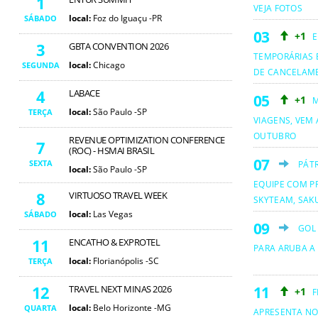
1
VEJA FOTOS
local:
Foz do Iguaçu -PR
SÁBADO
+1
E
3
GBTA CONVENTION 2026
TEMPORÁRIAS 
local:
Chicago
SEGUNDA
DE CANCELAM
4
LABACE
+1
M
local:
São Paulo -SP
TERÇA
VIAGENS, VEM 
OUTUBRO
REVENUE OPTIMIZATION CONFERENCE
7
(ROC) - HSMAI BRASIL
SEXTA
PÁT
local:
São Paulo -SP
EQUIPE COM PR
8
VIRTUOSO TRAVEL WEEK
SKYTEAM, SAKU
local:
Las Vegas
SÁBADO
GOL
11
ENCATHO & EXPROTEL
PARA ARUBA A
local:
Florianópolis -SC
TERÇA
12
TRAVEL NEXT MINAS 2026
+1
F
local:
Belo Horizonte -MG
QUARTA
APRESENTA NO