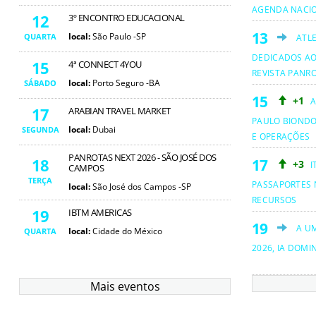
AGENDA NACI
12
3º ENCONTRO EDUCACIONAL
local:
São Paulo -SP
QUARTA
ATL
DEDICADOS AO
15
4ª CONNECT 4YOU
REVISTA PANR
local:
Porto Seguro -BA
SÁBADO
+1
A
17
ARABIAN TRAVEL MARKET
PAULO BIOND
local:
Dubai
SEGUNDA
E OPERAÇÕES
PANROTAS NEXT 2026 - SÃO JOSÉ DOS
18
+3
I
CAMPOS
TERÇA
PASSAPORTES 
local:
São José dos Campos -SP
RECURSOS
19
IBTM AMERICAS
A U
local:
Cidade do México
QUARTA
2026, IA DOMI
Mais eventos