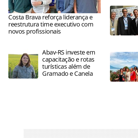
Costa Brava reforça liderança e
reestrutura time executivo com
novos profissionais
Empresa promove quatro
movimentações estratégicas na
Abav-RS investe em
liderança para apoiar plano de expan…
capacitação e rotas
turísticas além de
Gramado e Canela