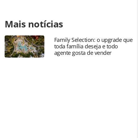
Para compartilhar esse conteúdo, por favor utilize o link
Mais notícias
https://www.panrotas.com.br/agencias-de-
viagens/viagens-de-luxo/2023/01/iltm-latin-america-revela-
tema-de-2023-e-preve-novo-recorde_194351.html ou as
Family Selection: o upgrade que
ferramentas oferecidas na página. Todo o conteúdo
toda família deseja e todo
produzido pela PANROTAS Editora é protegido pela
agente gosta de vender
legislação brasileira sobre direito autoral. Não reproduza o
conteúdo sem autorização da PANROTAS Editora
(copyright@panrotas.com.br).