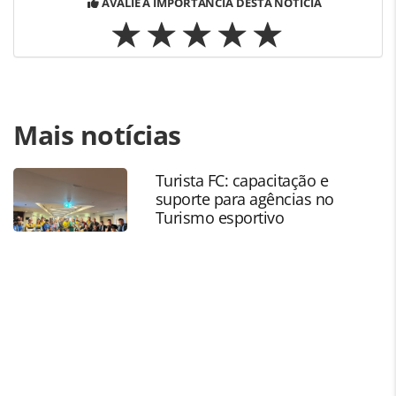
AVALIE A IMPORTÂNCIA DESTA NOTÍCIA
Para compartilhar esse conteúdo, por favor utilize o link
Mais notícias
https://www.panrotas.com.br/agencias-de-
viagens/viagens-de-luxo/2023/05/agentes-de-viagens-de-
luxo-tem-de-cobrar-por-consultas-diz-simon-
Turista FC: capacitação e
mayle_196666.html ou as ferramentas oferecidas na
suporte para agências no
página. Todo o conteúdo produzido pela PANROTAS
Turismo esportivo
Editora é protegido pela legislação brasileira sobre direito
autoral. Não reproduza o conteúdo sem autorização da
PANROTAS Editora (copyright@panrotas.com.br).