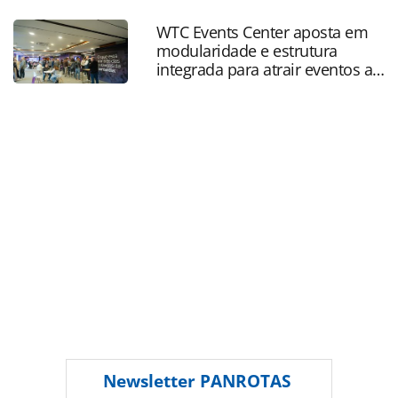
alemaes-convocam-ampla-greve-dos-
transportes_195567.html ou as ferramentas oferecidas na
WTC Events Center aposta em
página. Todo o conteúdo produzido pela PANROTAS
modularidade e estrutura
Editora é protegido pela legislação brasileira sobre direito
integrada para atrair eventos a
autoral. Não reproduza o conteúdo sem autorização da
SP
PANROTAS Editora (copyright@panrotas.com.br).
Newsletter
PANROTAS