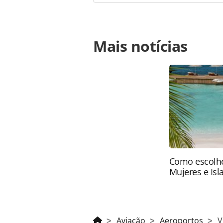
Para compartilhar esse conteúdo, por 
Mais notícias
https://www.panrotas.com.br/aviac
interrompe-voos-na-cidade-do-mexic
página. Todo o conteúdo produzido 
brasileira sobre direito autoral. N
PANROTAS Editora (copyright@panro
Como escolhe
Mujeres e Isl
Aviação
Aeroportos
V