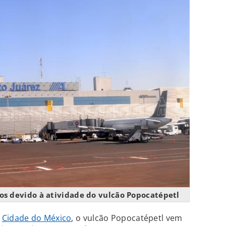
os devido à atividade do vulcão Popocatépetl
a
Cidade do México
, o vulcão Popocatépetl vem