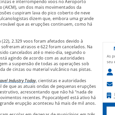
cinzas e interrompendo voos no Aeroporto
co (AICM), um dos mais movimentados da
losões cuspiram lava do pico coberto de neve
 vulcanologistas dizem que, embora uma grande
provável que as erupções continuem, como há
 (22), 2.329 voos foram afetados devido à
07 sofreram atrasos e 622 foram cancelados. Na
m sido cancelados até o meio-dia, segundo o
As p
está agindo de acordo com as autoridades
seu 
igem a suspensão de todas as operações sob
da de cinzas ou material vulcânico nas pistas.
ravel Industry Today
, cientistas e autoridades
l de que as atuais ondas de pequenas erupções
estrutivo, acrescentando que não há “nada de
vimentos recentes. Popocatépetl está ativo há
 grande erupção aconteceu há mais de mil anos.
aram escolas em dezenas de municípios em três