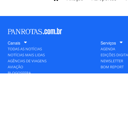
Canais
Serviços
TODAS AS NOTÍCIAS
AGENDA
NOTÍCIAS MAIS LIDAS
EDIÇÕES DIGITA
AGÊNCIAS DE VIAGENS
NEWSLETTER
AVIAÇÃO
BOM REPORT
BLOGOSFERA
DESTINOS
GENTE
HOTELARIA
MERCADO
PANCORP
PANROTAS+
VIAGENS DE LUXO
VÍDEOS