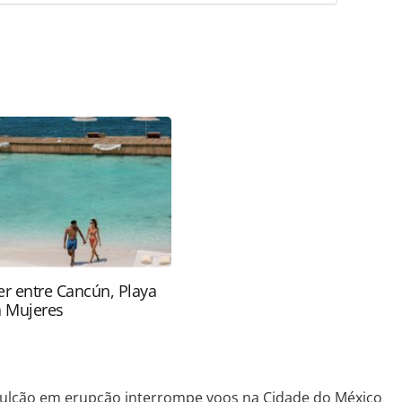
favor utilize o link
ao/aeroportos/2023/05/vulcao-em-erupcao-
o_196991.html ou as ferramentas oferecidas na
pela PANROTAS Editora é protegido pela legislação
ão reproduza o conteúdo sem autorização da
tas.com.br).
r entre Cancún, Playa
a Mujeres
ulcão em erupção interrompe voos na Cidade do México