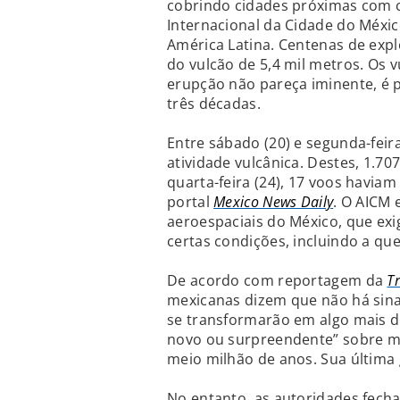
cobrindo cidades próximas com 
Internacional da Cidade do Méxi
América Latina. Centenas de exp
do vulcão de 5,4 mil metros. Os
erupção não pareça iminente, é 
três décadas.
Entre sábado (20) e segunda-feira
atividade vulcânica. Destes, 1.7
quarta-feira (24), 17 voos havia
portal
Mexico News Daily
. O AICM 
aeroespaciais do México, que ex
certas condições, incluindo a que
De acordo com reportagem da
T
mexicanas dizem que não há sina
se transformarão em algo mais d
novo ou surpreendente” sobre mo
meio milhão de anos. Sua última
No entanto, as autoridades fech