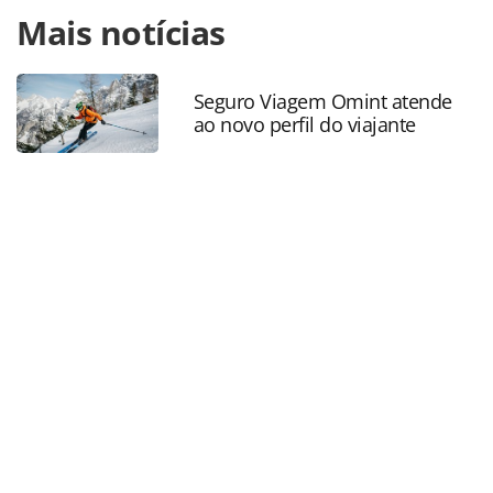
Para compartilhar esse conteúdo, por favor utilize o link
Mais notícias
https://www.panrotas.com.br/aviacao/aeroportos/2024/10
santos-dumont-sera-fechado-nos-dias-18-e-19-de-
novembro-diz-paes_211213.html ou as ferramentas
oferecidas na página. Todo o conteúdo produzido pela
Seguro Viagem Omint atende
ao novo perfil do viajante
PANROTAS Editora é protegido pela legislação brasileira
sobre direito autoral. Não reproduza o conteúdo sem
autorização da PANROTAS Editora
(copyright@panrotas.com.br).