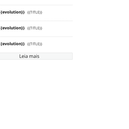
{{evolution}}
{{TITLE}}
{{evolution}}
{{TITLE}}
{{evolution}}
{{TITLE}}
Leia mais