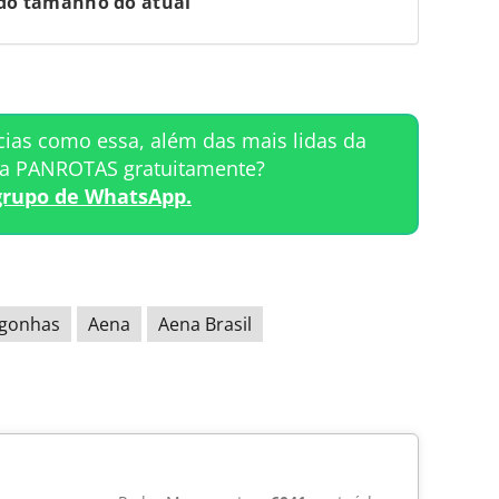
do tamanho do atual
cias como essa, além das mais lidas da
ta PANROTAS gratuitamente?
grupo de WhatsApp.
ngonhas
Aena
Aena Brasil