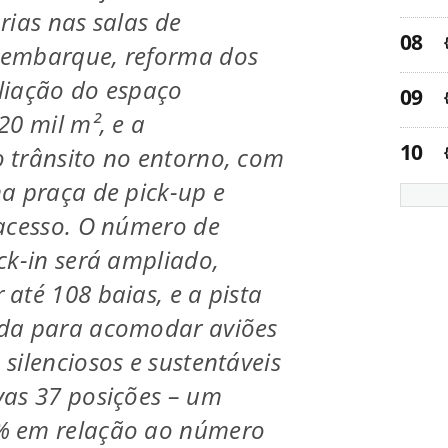
rias nas salas de
embarque, reforma dos
liação do espaço
20 mil m², e a
 trânsito no entorno, com
a praça de pick-up e
acesso. O número de
ck-in será ampliado,
até 108 baias, e a pista
da para acomodar aviões
silenciosos e sustentáveis
vas 37 posições – um
% em relação ao número