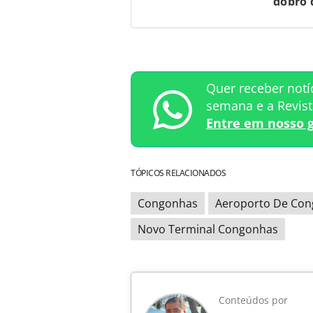
dobro 
Quer receber notí
semana e a Revis
Entre em nosso 
TÓPICOS RELACIONADOS
Congonhas
Aeroporto De Co
Novo Terminal Congonhas
Conteúdos por