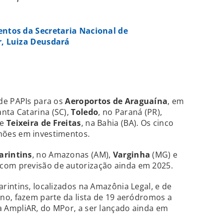
entos da Secretaria Nacional de
r, Luiza Deusdará
de PAPIs para os
Aeroportos de Araguaína
, em
anta Catarina (SC),
Toledo
, no Paraná (PR),
 e
Teixeira de Freitas
, na Bahia (BA). Os cinco
ões em investimentos.
arintins
, no Amazonas (AM),
Varginha
(MG) e
 com previsão de autorização ainda em 2025.
intins, localizados na Amazônia Legal, e de
no, fazem parte da lista de 19 aeródromos a
 AmpliAR, do MPor, a ser lançado ainda em