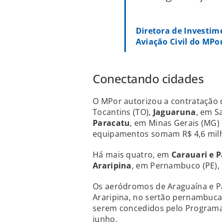
Diretora de Investim
Aviação Civil do MPo
Conectando cidades
O MPor autorizou a contratação 
Tocantins (TO),
Jaguaruna
, em S
Paracatu
, em Minas Gerais (MG)
equipamentos somam R$ 4,6 milh
Há mais quatro, em
Carauari e P
Araripina
, em Pernambuco (PE),
Os aeródromos de Araguaína e Par
Araripina, no sertão pernambuca
serem concedidos pelo Programa
junho.