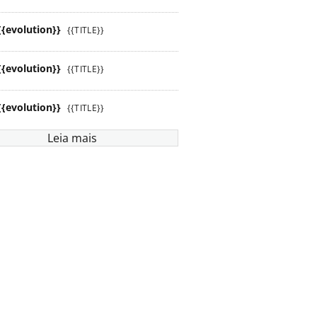
{{evolution}}
{{TITLE}}
{{evolution}}
{{TITLE}}
{{evolution}}
{{TITLE}}
Leia mais