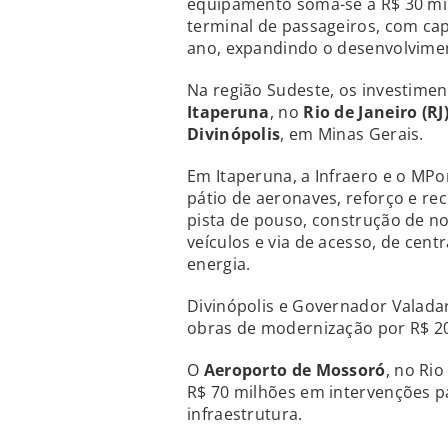
equipamento soma-se a R$ 30 mil
terminal de passageiros, com cap
ano, expandindo o desenvolviment
Na região Sudeste, os investime
Itaperuna
, no
Rio de Janeiro (RJ
Divinópolis
, em Minas Gerais.
Em Itaperuna, a Infraero e o MPo
pátio de aeronaves, reforço e re
pista de pouso, construção de n
veículos e via de acesso, de cent
energia.
Divinópolis e Governador Valada
obras de modernização por R$ 20
O
Aeroporto de Mossoró
, no Ri
R$ 70 milhões em intervenções 
infraestrutura.