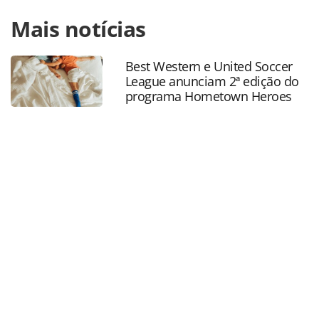
Para compartilhar esse conteúdo, por favor utilize o link
Mais notícias
https://www.panrotas.com.br/aviacao/empresas/2018/09/g
sobe-6-com-compra-de-r-600-mi-em-passagens-pela-
smiles_159156.html ou as ferramentas oferecidas na
Best Western e United Soccer
página. Todo o conteúdo produzido pela PANROTAS
League anunciam 2ª edição do
Editora é protegido pela legislação brasileira sobre direito
programa Hometown Heroes
autoral. Não reproduza o conteúdo sem autorização da
PANROTAS Editora (copyright@panrotas.com.br).