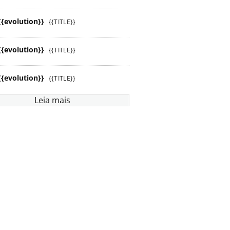
{{evolution}}
{{TITLE}}
{{evolution}}
{{TITLE}}
{{evolution}}
{{TITLE}}
Leia mais