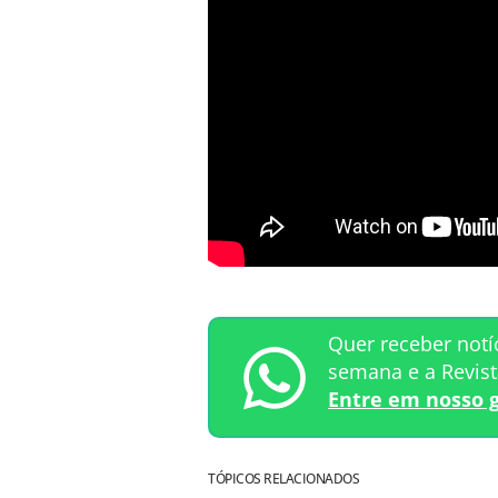
Quer receber notí
semana e a Revis
Entre em nosso 
TÓPICOS RELACIONADOS