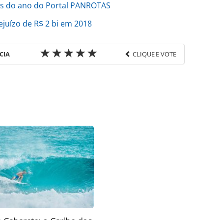
das do ano do Portal PANROTAS
juízo de R$ 2 bi em 2018
CIA
CLIQUE E VOTE
favor utilize o link
ao/empresas/2018/12/aereas-nacionais-clamam-
56.html ou as ferramentas oferecidas na página.
ROTAS Editora é protegido pela legislação
ão reproduza o conteúdo sem autorização da
tas.com.br).