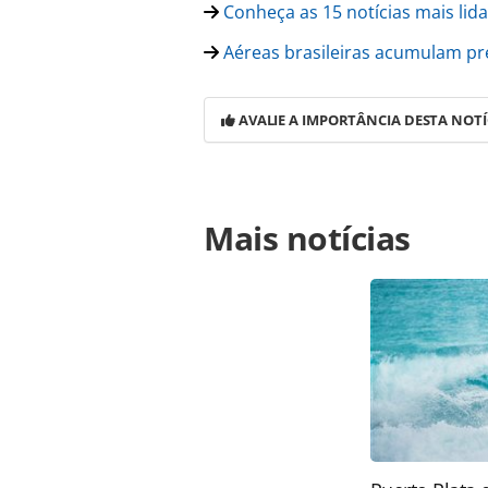
Conheça as 15 notícias mais li
Aéreas brasileiras acumulam pre
AVALIE A IMPORTÂNCIA DESTA NOTÍ
Para compartilhar esse conteúdo, por 
Mais notícias
https://www.panrotas.com.br/aviac
por-doacao-de-orgaos-em-video_1612
Todo o conteúdo produzido pela PAN
brasileira sobre direito autoral. N
PANROTAS Editora (copyright@panro