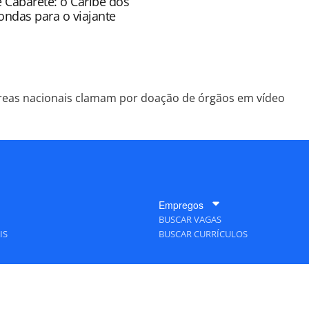
e Cabarete: o Caribe dos
ondas para o viajante
reas nacionais clamam por doação de órgãos em vídeo
Empregos
BUSCAR VAGAS
IS
BUSCAR CURRÍCULOS
A Empresa