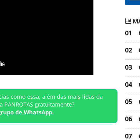
MA
cias como essa, além das mais lidas da
ta PANROTAS gratuitamente?
grupo de WhatsApp.