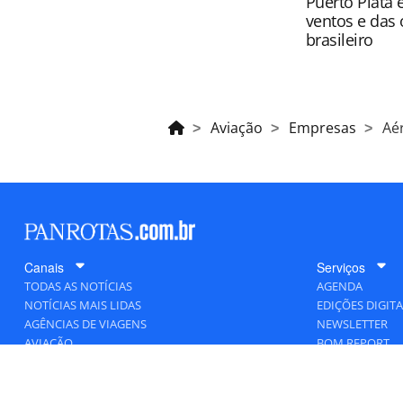
Puerto Plata 
ventos e das 
brasileiro
Aviação
Empresas
Aé
Canais
Serviços
TODAS AS NOTÍCIAS
AGENDA
NOTÍCIAS MAIS LIDAS
EDIÇÕES DIGITA
AGÊNCIAS DE VIAGENS
NEWSLETTER
AVIAÇÃO
BOM REPORT
BLOGOSFERA
DESTINOS
GENTE