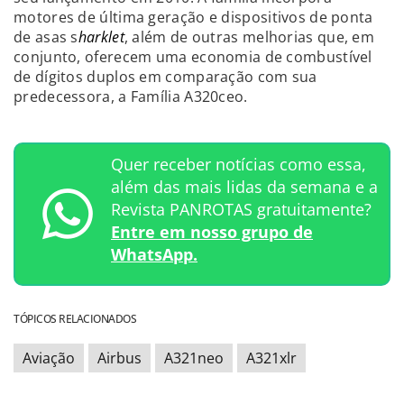
motores de última geração e dispositivos de ponta
de asas s
harklet
, além de outras melhorias que, em
conjunto, oferecem uma economia de combustível
de dígitos duplos em comparação com sua
predecessora, a Família A320ceo.
Quer receber notícias como essa,
além das mais lidas da semana e a
Revista PANROTAS gratuitamente?
Entre em nosso grupo de
WhatsApp.
TÓPICOS RELACIONADOS
Aviação
Airbus
A321neo
A321xlr