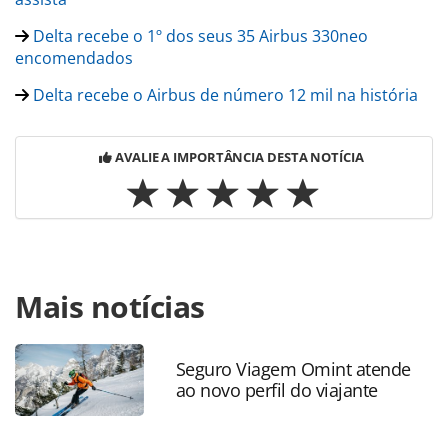
Delta recebe o 1º dos seus 35 Airbus 330neo
encomendados
Delta recebe o Airbus de número 12 mil na história
AVALIE A IMPORTÂNCIA DESTA NOTÍCIA
Para compartilhar esse conteúdo, por favor utilize o link
Mais notícias
https://www.panrotas.com.br/aviacao/empresas/2019/06/a
lanca-aviao-de-corredor-unico-com-o-maior-alcance-do-
mundo_165342.html ou as ferramentas oferecidas na
página. Todo o conteúdo produzido pela PANROTAS
Seguro Viagem Omint atende
ao novo perfil do viajante
Editora é protegido pela legislação brasileira sobre direito
autoral. Não reproduza o conteúdo sem autorização da
PANROTAS Editora (copyright@panrotas.com.br).