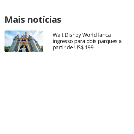
Para compartilhar esse conteúdo, por favor utilize o link
Mais notícias
https://www.panrotas.com.br/aviacao/empresas/2020/02/ai
italy-anuncia-o-fim-de-suas-operacoes_171023.html ou as
ferramentas oferecidas na página. Todo o conteúdo
Walt Disney World lança
produzido pela PANROTAS Editora é protegido pela
ingresso para dois parques a
legislação brasileira sobre direito autoral. Não reproduza o
partir de US$ 199
conteúdo sem autorização da PANROTAS Editora
(copyright@panrotas.com.br).