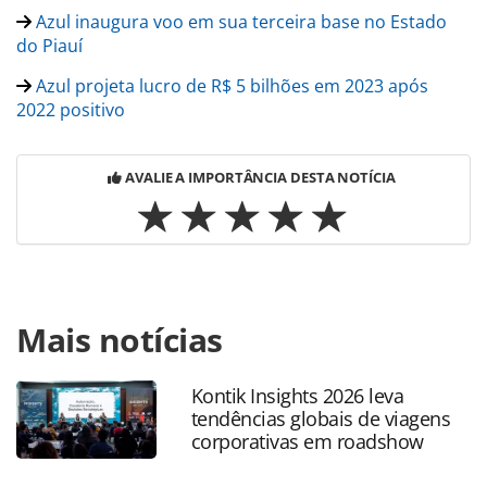
Azul inaugura voo em sua terceira base no Estado
do Piauí
Azul projeta lucro de R$ 5 bilhões em 2023 após
2022 positivo
AVALIE A IMPORTÂNCIA DESTA NOTÍCIA
Para compartilhar esse conteúdo, por favor utilize o link
Mais notícias
https://www.panrotas.com.br/aviacao/empresas/2022/12/a
inicia-venda-de-passagens-para-madri-via-codeshare-com-
air-europa_193629.html ou as ferramentas oferecidas na
Kontik Insights 2026 leva
página. Todo o conteúdo produzido pela PANROTAS
tendências globais de viagens
Editora é protegido pela legislação brasileira sobre direito
corporativas em roadshow
autoral. Não reproduza o conteúdo sem autorização da
PANROTAS Editora (copyright@panrotas.com.br).