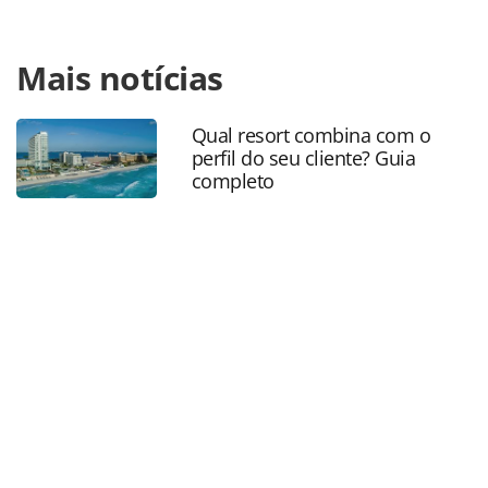
Para compartilhar esse conteúdo, por favor utilize o link
Mais notícias
https://www.panrotas.com.br/aviacao/empresas/2023/04/l
natural-e-plantas-sao-destaques-do-novo-lounge-da-qatar-
em-doha-fotos_196335.html ou as ferramentas oferecidas
Qual resort combina com o
na página. Todo o conteúdo produzido pela PANROTAS
perfil do seu cliente? Guia
Editora é protegido pela legislação brasileira sobre direito
completo
autoral. Não reproduza o conteúdo sem autorização da
PANROTAS Editora (copyright@panrotas.com.br).