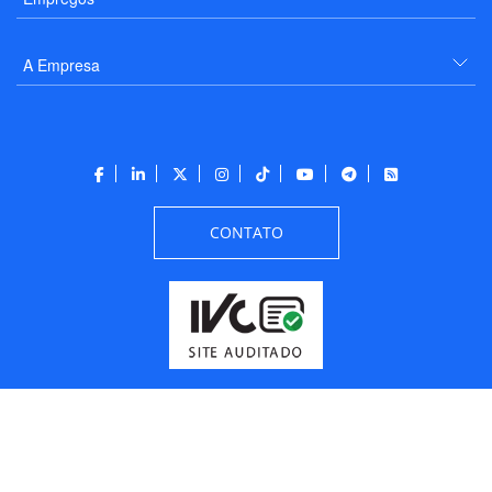
A Empresa
CONTATO
Todos os direitos reservados a PANROTAS Editora - Ver.
Friday, August 7, 2026
2:46:37 PM -03:00:00 - Builder 2026.6.2.1
/ Layout
205df0c0b694a693290208d10d1a485b