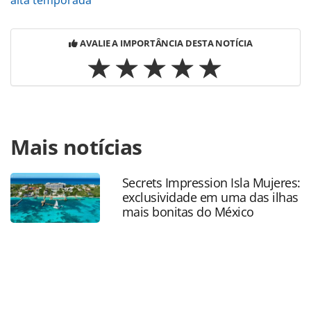
AVALIE A IMPORTÂNCIA DESTA NOTÍCIA
Para compartilhar esse conteúdo, por favor utilize o link
Mais notícias
https://www.panrotas.com.br/aviacao/empresas/2023/07/t
pontuara-clientes-que-negociarem-imoveis-na-
florida_198527.html ou as ferramentas oferecidas na
Secrets Impression Isla Mujeres:
página. Todo o conteúdo produzido pela PANROTAS
exclusividade em uma das ilhas
Editora é protegido pela legislação brasileira sobre direito
mais bonitas do México
autoral. Não reproduza o conteúdo sem autorização da
PANROTAS Editora (copyright@panrotas.com.br).