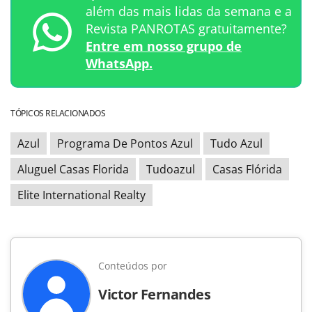
além das mais lidas da semana e a
Revista PANROTAS gratuitamente?
Entre em nosso grupo de
WhatsApp.
TÓPICOS RELACIONADOS
Azul
Programa De Pontos Azul
Tudo Azul
Aluguel Casas Florida
Tudoazul
Casas Flórida
Elite International Realty
Conteúdos por
Victor Fernandes