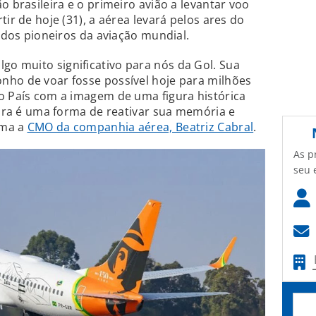
o brasileira e o primeiro avião a levantar voo
tir de hoje (31), a aérea levará pelos ares do
m dos pioneiros da aviação mundial.
o muito significativo para nós da Gol. Sua
nho de voar fosse possível hoje para milhões
o País com a imagem de uma figura histórica
leira é uma forma de reativar sua memória e
rma a
CMO da companhia aérea, Beatriz Cabral
.
As p
seu 