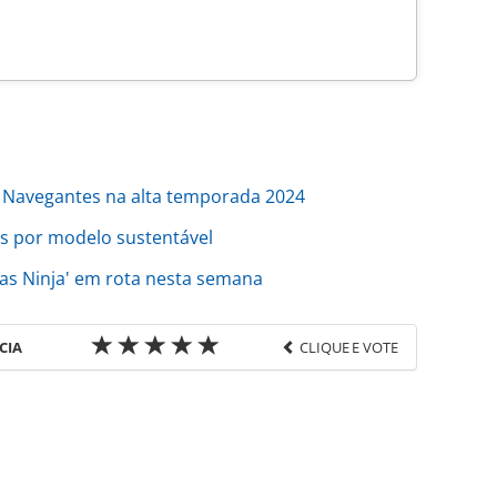
a Navegantes na alta temporada 2024
s por modelo sustentável
gas Ninja' em rota nesta semana
CIA
CLIQUE E VOTE
favor utilize o link
ao/empresas/2023/08/gol-homenageia-santos-
_199353.html ou as ferramentas oferecidas na