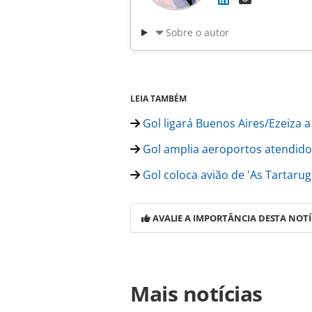
Sobre o autor
LEIA TAMBÉM
Gol ligará Buenos Aires/Ezeiza 
Gol amplia aeroportos atendido
Gol coloca avião de 'As Tartaru
AVALIE A IMPORTÂNCIA DESTA NOTÍ
Para compartilhar esse conteúdo, por 
Mais notícias
https://www.panrotas.com.br/aviac
dumont-com-aeronave-personalizada