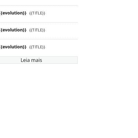
{{evolution}}
{{TITLE}}
{{evolution}}
{{TITLE}}
{{evolution}}
{{TITLE}}
Leia mais