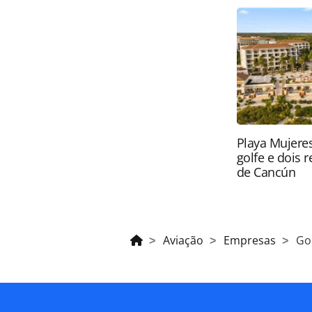
página. Todo o conteúdo produzido 
brasileira sobre direito autoral. N
PANROTAS Editora (copyright@panro
Playa Mujeres
golfe e dois 
de Cancún
Aviação
Empresas
Go