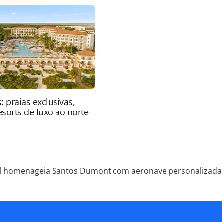
pela PANROTAS Editora é protegido pela legislação
ão reproduza o conteúdo sem autorização da
tas.com.br).
: praias exclusivas,
resorts de luxo ao norte
l homenageia Santos Dumont com aeronave personalizada