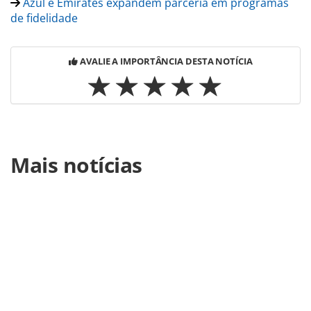
Azul e Emirates expandem parceria em programas
de fidelidade
AVALIE A IMPORTÂNCIA DESTA NOTÍCIA
Para compartilhar esse conteúdo, por favor utilize o link
Mais notícias
https://www.panrotas.com.br/aviacao/empresas/2024/01/a
lanca-operacao-de-inverno-para-bariloche-com-pacotes-
azul-viagens_202461.html ou as ferramentas oferecidas na
página. Todo o conteúdo produzido pela PANROTAS
Editora é protegido pela legislação brasileira sobre direito
autoral. Não reproduza o conteúdo sem autorização da
PANROTAS Editora (copyright@panrotas.com.br).