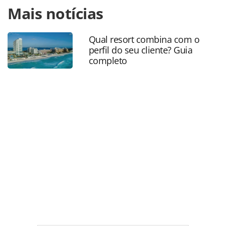
Mais notícias
https://www.panrotas.com.br/aviacao/empresas/2024/02/ju
permite-gol-intimar-latam-sobre-conduta-no-
mercado_203100.html ou as ferramentas oferecidas na
Qual resort combina com o
página. Todo o conteúdo produzido pela PANROTAS
perfil do seu cliente? Guia
Editora é protegido pela legislação brasileira sobre direito
completo
autoral. Não reproduza o conteúdo sem autorização da
PANROTAS Editora (copyright@panrotas.com.br).