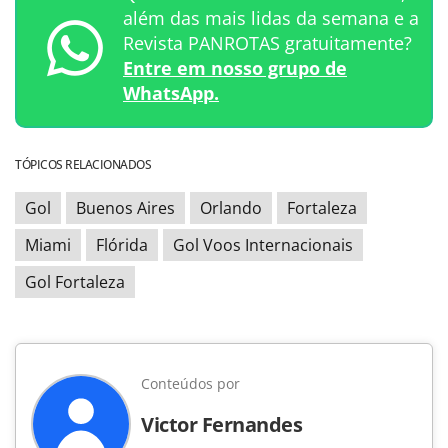
além das mais lidas da semana e a
Revista PANROTAS gratuitamente?
Entre em nosso grupo de
WhatsApp.
TÓPICOS RELACIONADOS
Gol
Buenos Aires
Orlando
Fortaleza
Miami
Flórida
Gol Voos Internacionais
Gol Fortaleza
Conteúdos por
Victor Fernandes