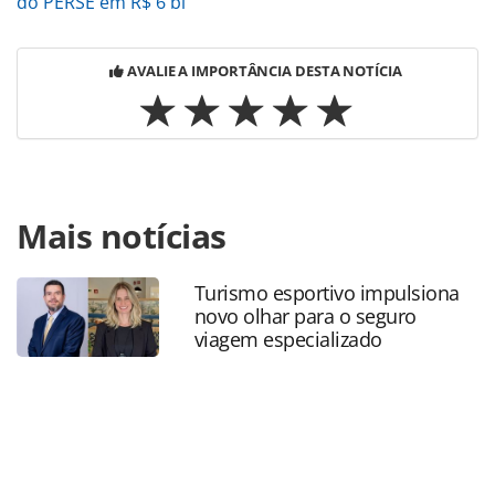
do PERSE em R$ 6 bi
AVALIE A IMPORTÂNCIA DESTA NOTÍCIA
Para compartilhar esse conteúdo, por favor utilize o link
Mais notícias
https://www.panrotas.com.br/aviacao/empresas/2024/03/g
retoma-ligacao-orlando-fortaleza-que-ganha-mais-voos-
para-miami-e-bue_203533.html ou as ferramentas
Turismo esportivo impulsiona
oferecidas na página. Todo o conteúdo produzido pela
novo olhar para o seguro
PANROTAS Editora é protegido pela legislação brasileira
viagem especializado
sobre direito autoral. Não reproduza o conteúdo sem
autorização da PANROTAS Editora
(copyright@panrotas.com.br).