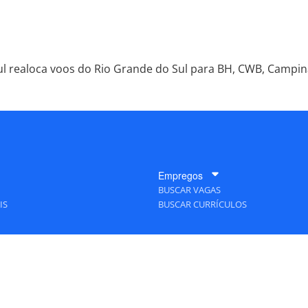
ul realoca voos do Rio Grande do Sul para BH, CWB, Campina
Empregos
BUSCAR VAGAS
IS
BUSCAR CURRÍCULOS
A Empresa
QUEM SOMOS
PUBLICIDADE