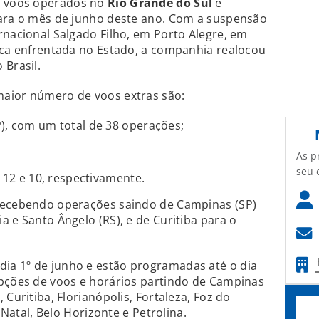
s voos operados no
Rio Grande do Sul
e
para o mês de junho deste ano. Com a suspensão
rnacional Salgado Filho, em Porto Alegre, em
ica enfrentada no Estado, a companhia realocou
 Brasil.
aior número de voos extras são:
), com um total de 38 operações;
As p
seu 
 12 e 10, respectivamente.
recebendo operações saindo de Campinas (SP)
a e Santo Ângelo (RS), e de Curitiba para o
a 1º de junho e estão programadas até o dia
opções de voos e horários partindo de Campinas
 Curitiba, Florianópolis, Fortaleza, Foz do
, Natal, Belo Horizonte e Petrolina.