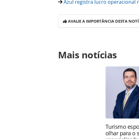
Azul registra lucro operacional
AVALIE A IMPORTÂNCIA DESTA NOTÍ
Para compartilhar esse conteúdo, por 
Mais notícias
https://www.panrotas.com.br/aviaca
grande-do-sul-para-bh-cwb-campinas
oferecidas na página. Todo o conte
pela legislação brasileira sobre dir
autorização da PANROTAS Editora (
Turismo espo
olhar para o