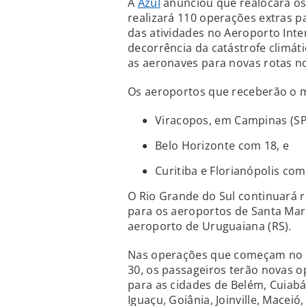
A
Azul
anunciou que realocará o
realizará 110 operações extras 
das atividades no Aeroporto Inte
decorrência da catástrofe climát
as aeronaves para novas rotas no
Os aeroportos que receberão o m
Viracopos, em Campinas (SP
Belo Horizonte com 18, e
Curitiba e Florianópolis com
O Rio Grande do Sul continuará 
para os aeroportos de Santa Mari
aeroporto de Uruguaiana (RS).
Nas operações que começam no di
30, os passageiros terão novas 
para as cidades de Belém, Cuiabá,
Iguaçu, Goiânia, Joinville, Maceió