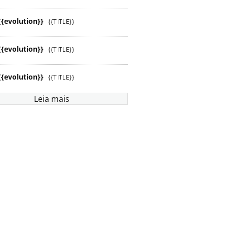
{{evolution}}
{{TITLE}}
{{evolution}}
{{TITLE}}
{{evolution}}
{{TITLE}}
Leia mais