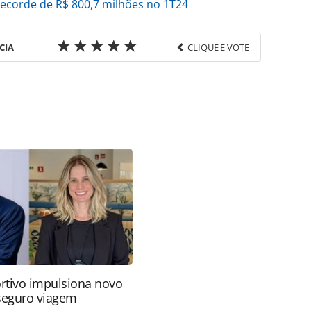
 recorde de R$ 800,7 milhões no 1T24
CIA
CLIQUE E VOTE
favor utilize o link
o/empresas/2024/05/azul-realoca-voos-do-rio-
-e-floripa_205596.html ou as ferramentas
údo produzido pela PANROTAS Editora é protegido
eito autoral. Não reproduza o conteúdo sem
copyright@panrotas.com.br).
rtivo impulsiona novo
 seguro viagem