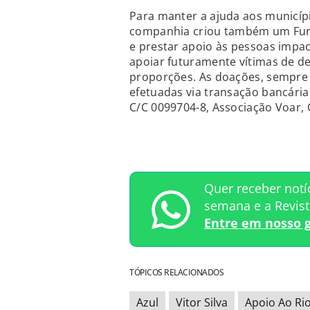
Para manter a ajuda aos municíp
companhia criou também um Fund
e prestar apoio às pessoas impa
apoiar futuramente vítimas de de
proporções. As doações, sempre 
efetuadas via transação bancária.
C/C 0099704-8, Associação Voar,
Quer receber notí
semana e a Revis
Entre em nosso 
TÓPICOS RELACIONADOS
Azul
Vitor Silva
Apoio Ao Ri