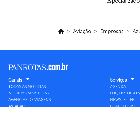
especializado
Aviação
Empresas
Az
Canais
Serviços
TODAS AS NOTÍCIAS
AGENDA
NOTÍCIAS MAIS LIDAS
EDIÇÕES DIGITA
AGÊNCIAS DE VIAGENS
NEWSLETTER
AVIAÇÃO
BOM REPORT
BLOGOSFERA
DESTINOS
GENTE
HOTELARIA
MERCADO