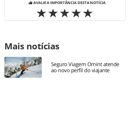
AVALIE A IMPORTÂNCIA DESTA NOTÍCIA
Para compartilhar esse conteúdo, por favor utilize o link
Mais notícias
https://www.panrotas.com.br/aviacao/empresas/2024/07/c
airlines-abre-vendas-de-mais-uma-frequencia-de-voo-em-
florianopolis_207122.html ou as ferramentas oferecidas na
página. Todo o conteúdo produzido pela PANROTAS
Seguro Viagem Omint atende
ao novo perfil do viajante
Editora é protegido pela legislação brasileira sobre direito
autoral. Não reproduza o conteúdo sem autorização da
PANROTAS Editora (copyright@panrotas.com.br).