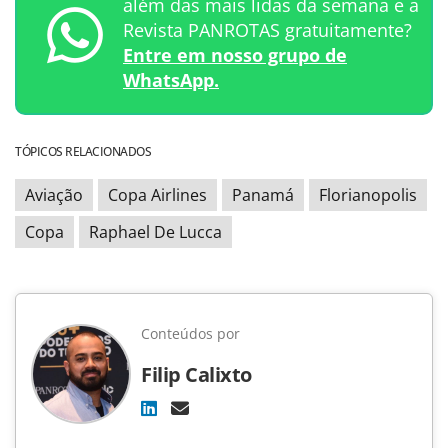
além das mais lidas da semana e a
Revista PANROTAS gratuitamente?
Entre em nosso grupo de
WhatsApp.
TÓPICOS RELACIONADOS
Aviação
Copa Airlines
Panamá
Florianopolis
Copa
Raphael De Lucca
Conteúdos por
Filip Calixto