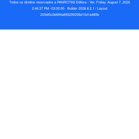
Todos os direitos reservados a PANROTAS Editora - Ver.
Friday, August 7, 2026
2:46:37 PM -03:00:00 - Builder 2026.6.2.1
/ Layout
205df0c0b694a693290208d10d1a485b