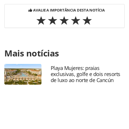
AVALIE A IMPORTÂNCIA DESTA NOTÍCIA
Para compartilhar esse conteúdo, por favor utilize o link
Mais notícias
https://www.panrotas.com.br/aviacao/empresas/2024/10/v
viajar-de-aviao-veja-as-regras-para-malas-de-mao-e-
bagagens-despachadas_210524.html ou as ferramentas
Playa Mujeres: praias
oferecidas na página. Todo o conteúdo produzido pela
exclusivas, golfe e dois resorts
PANROTAS Editora é protegido pela legislação brasileira
de luxo ao norte de Cancún
sobre direito autoral. Não reproduza o conteúdo sem
autorização da PANROTAS Editora
(copyright@panrotas.com.br).