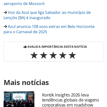
aeroporto de Mossoró
Voo da Azul que liga Salvador ao município de
Lençóis (BA) é inaugurado
Azul anuncia 108 voos extras em Belo Horizonte
para o Carnaval de 2025
AVALIE A IMPORTÂNCIA DESTA NOTÍCIA
Para compartilhar esse conteúdo, por favor utilize o link
Mais notícias
https://www.panrotas.com.br/aviacao/empresas/2025/01/a
confirma-que-conversas-com-grupo-abra-gol-seguem-
evoluindo_213283.html ou as ferramentas oferecidas na
Kontik Insights 2026 leva
página. Todo o conteúdo produzido pela PANROTAS
tendências globais de viagens
Editora é protegido pela legislação brasileira sobre direito
corporativas em roadshow