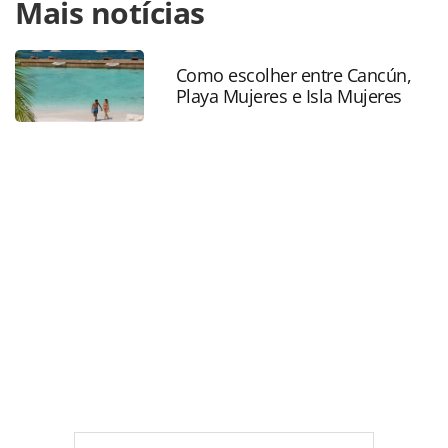
Mais notícias
https://www.panrotas.com.br/aviacao/empresas/2025/06/a
aciona-justica-dos-eua-para-barrar-possivel-suspensao-de-
fornecimento-de-combustivel_218769.html ou as
ferramentas oferecidas na página. Todo o conteúdo
Como escolher entre Cancún,
Playa Mujeres e Isla Mujeres
produzido pela PANROTAS Editora é protegido pela
legislação brasileira sobre direito autoral. Não reproduza o
conteúdo sem autorização da PANROTAS Editora
(copyright@panrotas.com.br).