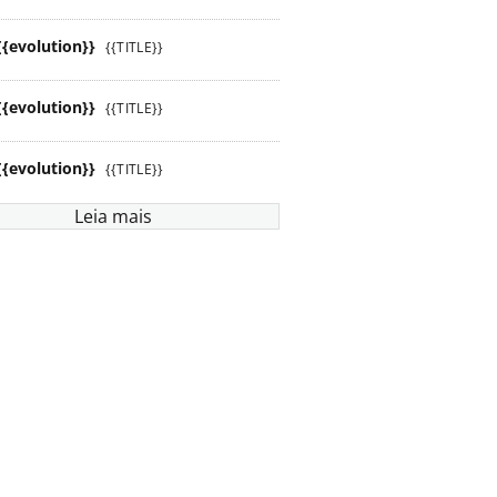
{{evolution}}
{{TITLE}}
{{evolution}}
{{TITLE}}
{{evolution}}
{{TITLE}}
Leia mais