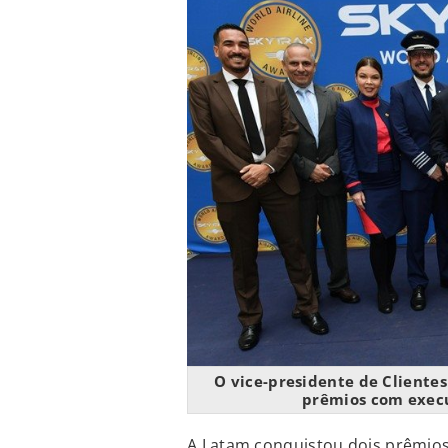
O vice-presidente de Cliente
prêmios com execu
A Latam conquistou dois prêmios 