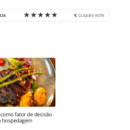
CIA
CLIQUE E VOTE
favor utilize o link
o/empresas/2025/06/latam-e-eleita-a-melhor-
z-seguida_218646.html ou as ferramentas oferecidas
do pela PANROTAS Editora é protegido pela
 autoral. Não reproduza o conteúdo sem autorização
nrotas.com.br).
como fator de decisão
da hospedagem