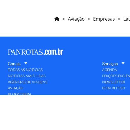
Aviação
Empresas
Lat
Canais
Serviços
TODAS AS NOTÍCIAS
AGENDA
NOTÍCIAS MAIS LIDAS
EDIÇÕES DIGITA
AGÊNCIAS DE VIAGENS
NEWSLETTER
AVIAÇÃO
BOM REPORT
BLOGOSFERA
DESTINOS
GENTE
HOTELARIA
MERCADO
PANCORP