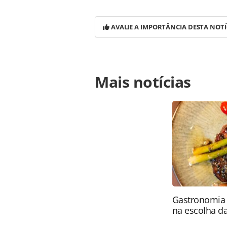
AVALIE A IMPORTÂNCIA DESTA NOTÍ
Para compartilhar esse conteúdo, por 
Mais notícias
https://www.panrotas.com.br/aviaca
aerea-da-america-do-sul-pela-6a-ve
na página. Todo o conteúdo produzi
legislação brasileira sobre direito
da PANROTAS Editora (copyright@pa
Gastronomia 
na escolha 