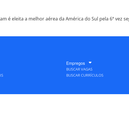
am é eleita a melhor aérea da América do Sul pela 6ª vez s
Empregos
BUSCAR VAGAS
IS
BUSCAR CURRÍCULOS
A Empresa
QUEM SOMOS
PUBLICIDADE
POLÍTICAS DE PRIVACIDADE
MAPA DO SITE