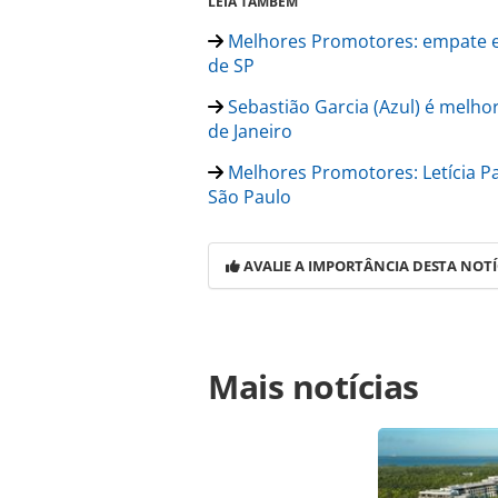
LEIA TAMBÉM
Melhores Promotores: empate en
de SP
Sebastião Garcia (Azul) é melho
de Janeiro
Melhores Promotores: Letícia Pa
São Paulo
AVALIE A IMPORTÂNCIA DESTA NOTÍ
Para compartilhar esse conteúdo, por 
Mais notícias
https://www.panrotas.com.br/aviaca
escolha-de-assento-ate-24-horas-an
oferecidas na página. Todo o conte
pela legislação brasileira sobre dir
autorização da PANROTAS Editora (