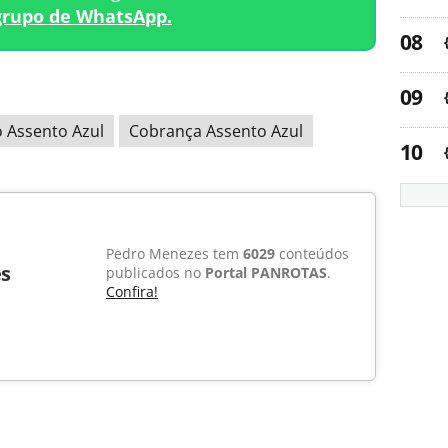
grupo de WhatsApp.
 Assento Azul
Cobrança Assento Azul
Pedro Menezes tem
6029
conteúdos
s
publicados no
Portal PANROTAS
.
Confira!