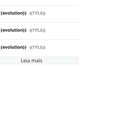
{{evolution}}
{{TITLE}}
{{evolution}}
{{TITLE}}
{{evolution}}
{{TITLE}}
Leia mais