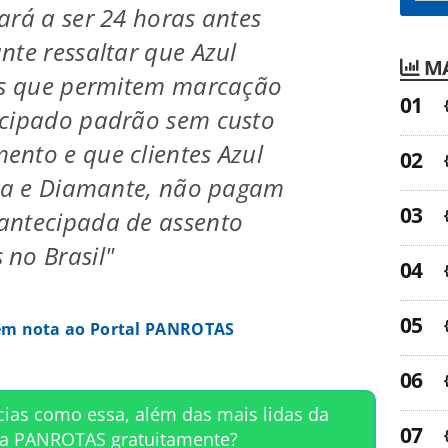
ará a ser 24 horas antes
nte ressaltar que Azul
MA
fas que permitem marcação
ecipado padrão sem custo
nto e que clientes Azul
ira e Diamante, não pagam
antecipada de assento
no Brasil"
 em nota ao Portal PANROTAS
cias como essa, além das mais lidas da
ta PANROTAS gratuitamente?