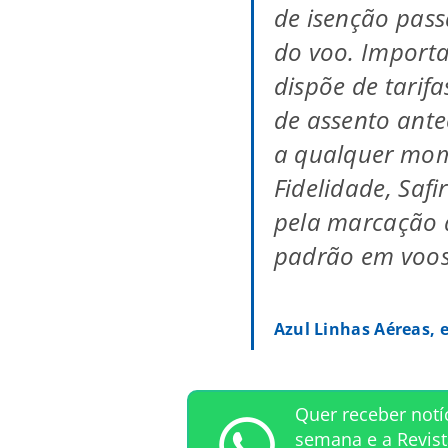
de isenção pass
do voo. Importa
dispõe de tari
de assento ant
a qualquer mome
Fidelidade, Saf
pela marcação 
padrão em voos 
Azul Linhas Aéreas,
Quer receber notí
semana e a Revis