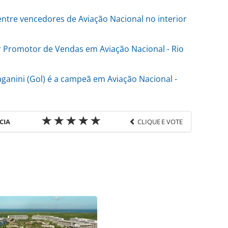
tre vencedores de Aviação Nacional no interior
r Promotor de Vendas em Aviação Nacional - Rio
ganini (Gol) é a campeã em Aviação Nacional -
CIA
CLIQUE E VOTE
favor utilize o link
o/empresas/2025/09/azul-passa-a-cobrar-pela-
tes-do-voo_221372.html ou as ferramentas
údo produzido pela PANROTAS Editora é protegido
eito autoral. Não reproduza o conteúdo sem
copyright@panrotas.com.br).